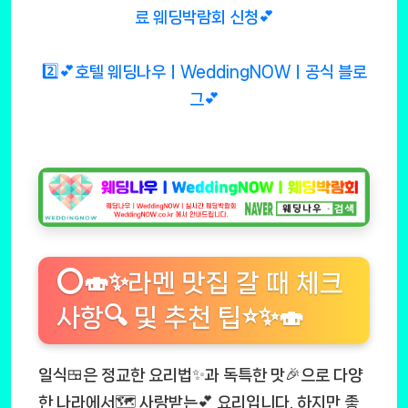
료 웨딩박람회 신청💕
2️⃣💕호텔 웨딩나우ㅣWeddingNOWㅣ공식 블로
그💕
⭕🍣✨라멘 맛집 갈 때 체크
사항🔍 및 추천 팁⭐✨🍣
일식🍱은 정교한 요리법✨과 독특한 맛🎉으로 다양
한 나라에서🗺️ 사랑받는💕 요리입니다. 하지만 좋