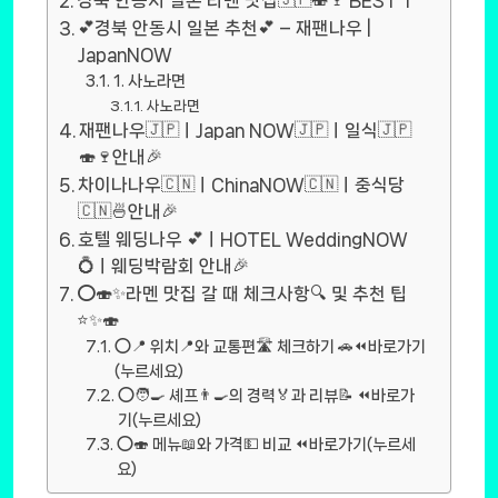
경북 안동시 일본 라멘 맛집🇯🇵🍣🍷 BEST 1
💕경북 안동시 일본 추천💕 – 재팬나우 |
JapanNOW
1. 사노라면
사노라면
재팬나우🇯🇵ㅣJapan NOW🇯🇵ㅣ일식🇯🇵
🍣🍷안내🎉
차이나나우🇨🇳ㅣChinaNOW🇨🇳ㅣ중식당
🇨🇳🍜안내🎉
호텔 웨딩나우 💕ㅣHOTEL WeddingNOW
💍ㅣ웨딩박람회 안내🎉
⭕🍣✨라멘 맛집 갈 때 체크사항🔍 및 추천 팁
⭐✨🍣
⭕📍 위치📍와 교통편🛣️ 체크하기 🚗⏪바로가기
(누르세요)
⭕🧑‍🍳 셰프👨‍🍳의 경력🏅과 리뷰📝 ⏪바로가
기(누르세요)
⭕🍣 메뉴📖와 가격💵 비교 ⏪바로가기(누르세
요)