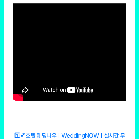
1️⃣💕호텔 웨딩나우ㅣWeddingNOWㅣ실시간 무