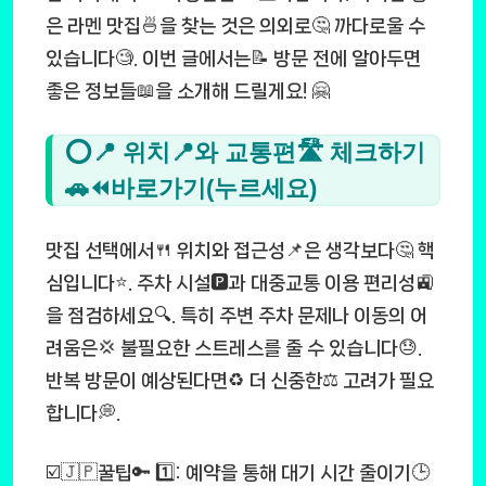
은 라멘 맛집🍜을 찾는 것은 의외로🤔 까다로울 수
있습니다🧐. 이번 글에서는📝 방문 전에 알아두면
좋은 정보들📖을 소개해 드릴게요! 🤗
⭕📍 위치📍와 교통편🛣️ 체크하기
🚗⏪바로가기(누르세요)
맛집 선택에서🍴 위치와 접근성📌은 생각보다🤔 핵
심입니다⭐. 주차 시설🅿️과 대중교통 이용 편리성🚉
을 점검하세요🔍. 특히 주변 주차 문제나 이동의 어
려움은💢 불필요한 스트레스를 줄 수 있습니다😓.
반복 방문이 예상된다면♻️ 더 신중한⚖️ 고려가 필요
합니다💭.
☑️🇯🇵꿀팁🔑 1️⃣: 예약을 통해 대기 시간 줄이기🕒