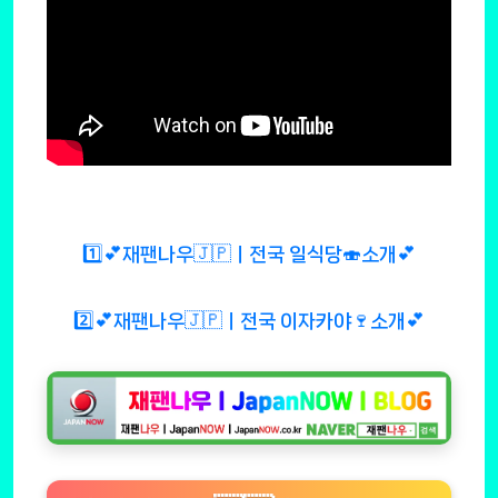
1️⃣💕재팬나우🇯🇵ㅣ전국 일식당🍣소개💕
2️⃣💕재팬나우🇯🇵ㅣ전국 이자카야🍷소개💕