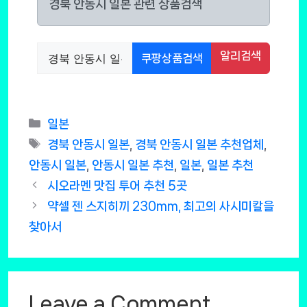
경북 안동시 일본 관련 상품검색
알리검색
쿠팡상품검색
Categories
일본
Tags
경북 안동시 일본
,
경북 안동시 일본 추천업체
,
안동시 일본
,
안동시 일본 추천
,
일본
,
일본 추천
시오라멘 맛집 투어 추천 5곳
약셀 젠 스지히끼 230mm, 최고의 사시미칼을
찾아서
Leave a Comment