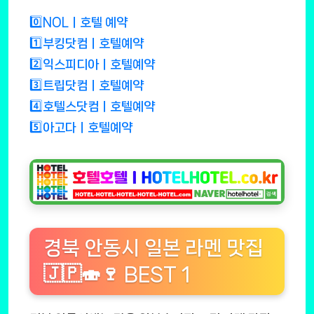
0️⃣NOLㅣ호텔 예약
1️⃣부킹닷컴ㅣ호텔예약
2️⃣익스피디아ㅣ호텔예약
3️⃣트립닷컴ㅣ호텔예약
4️⃣호텔스닷컴ㅣ호텔예약
5️⃣아고다ㅣ호텔예약
경북 안동시 일본 라멘 맛집
🇯🇵🍣🍷 BEST 1