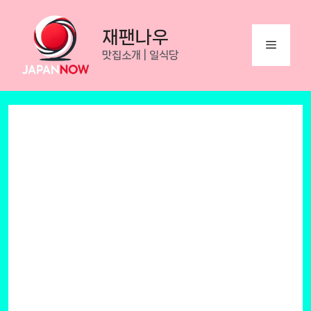
Skip
to
재팬나우
Menu
content
맛집소개 | 일식당