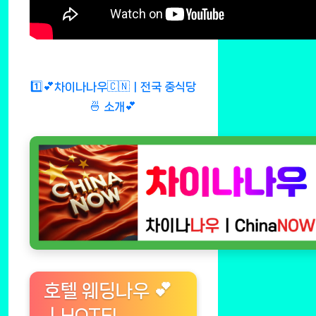
1️⃣💕차이나나우🇨🇳ㅣ전국 중식당
🍜 소개💕
호텔 웨딩나우 💕
ㅣHOTEL