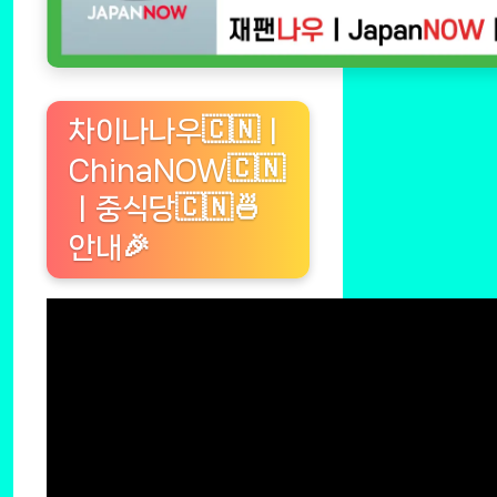
차이나나우🇨🇳ㅣ
ChinaNOW🇨🇳
ㅣ중식당🇨🇳🍜
안내🎉