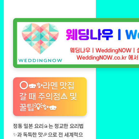
⭕🍣✨라멘 맛집
갈 때 주의점⚠️ 및
꿀팁💡✨🍣
정통 일본 요리🍙는 정교한 요리법
✨과 독특한 맛🎉으로 전 세계적으