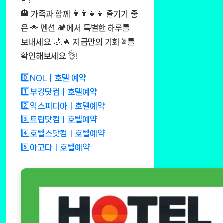
🛫!
🏨 가족과 함께 👨‍👩‍👧‍👦 즐기기 좋
은 🌟 펜션 🏕️에서 특별한 하루를
보내세요 🌙.🔥 지금만의 기회 ⏳를
확인해보세요 👌!
0️⃣NOLㅣ호텔 예약
1️⃣부킹닷컴ㅣ호텔예약
2️⃣익스피디아ㅣ호텔예약
3️⃣트립닷컴ㅣ호텔예약
4️⃣호텔스닷컴ㅣ호텔예약
5️⃣아고다ㅣ호텔예약