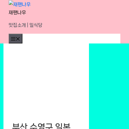
Skip
to
재팬나우
content
맛집소개 | 일식당
Menu
부산 수영구 일본