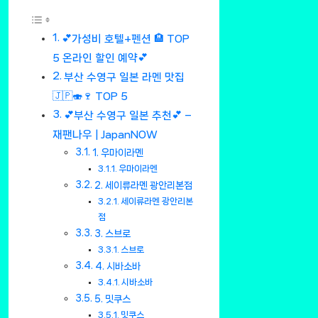
💕가성비 호텔+펜션 🏨 TOP
5 온라인 할인 예약💕
부산 수영구 일본 라멘 맛집
🇯🇵🍣🍷 TOP 5
💕부산 수영구 일본 추천💕 –
재팬나우 | JapanNOW
1. 우마이라멘
우마이라멘
2. 세이류라멘 광안리본점
세이류라멘 광안리본
점
3. 스브로
스브로
4. 시바소바
시바소바
5. 밋쿠스
밋쿠스