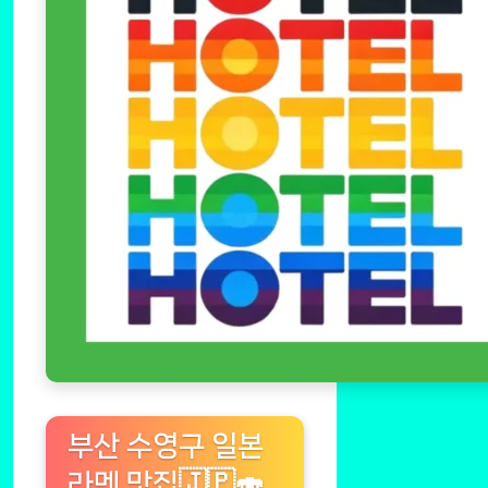
부산 수영구 일본
라멘 맛집🇯🇵🍣