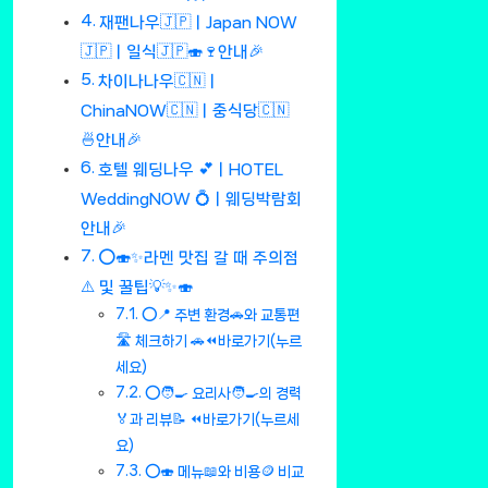
재팬나우🇯🇵ㅣJapan NOW
🇯🇵ㅣ일식🇯🇵🍣🍷안내🎉
차이나나우🇨🇳ㅣ
ChinaNOW🇨🇳ㅣ중식당🇨🇳
🍜안내🎉
호텔 웨딩나우 💕ㅣHOTEL
WeddingNOW 💍ㅣ웨딩박람회
안내🎉
⭕🍣✨라멘 맛집 갈 때 주의점
⚠️ 및 꿀팁💡✨🍣
⭕📍 주변 환경🚗와 교통편
🛣️ 체크하기 🚗⏪바로가기(누르
세요)
⭕🧑‍🍳 요리사🧑‍🍳의 경력
🏅과 리뷰📝 ⏪바로가기(누르세
요)
⭕🍣 메뉴📖와 비용🪙 비교