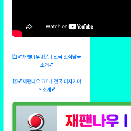
1️⃣💕재팬나우🇯🇵ㅣ전국 일식당🍣
소개💕
2️⃣💕재팬나우🇯🇵ㅣ전국 이자카야
🍷소개💕