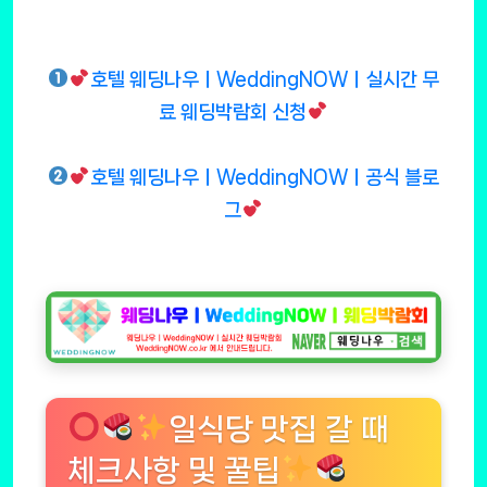
호텔 웨딩나우ㅣWeddingNOWㅣ실시간 무
료 웨딩박람회 신청
호텔 웨딩나우ㅣWeddingNOWㅣ공식 블로
그
일식당 맛집 갈 때
체크사항 및 꿀팁