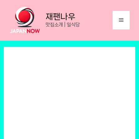
Skip
to
재팬나우
Menu
content
맛집소개 | 일식당