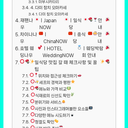
마부시카타리
4. 다미 참치 오마카세
다미 참치 오마카세
재팬나
ㅣJapan
ㅣ일식
안
우
NOW
당
내
차이나나
ㅣ
ㅣ중식
안
우
ChinaNOW
당
내
호텔 웨
ㅣHOTEL
ㅣ웨딩박람
딩나우
WeddingNOW
회 안내
일식당 맛집 갈 때 체크사항 및 꿀
팁
위치와 접근성 체크하기
셰프의 경력과 평판
메뉴와 가격 비교
식재료의 신선도 확인
분위기와 서비스
사진과 인스타그래머블한 요소들
다양한 메뉴 시도하기
청결도 확인