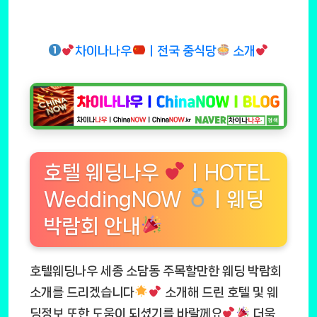
차이나나우
ㅣ전국 중식당
소개
호텔 웨딩나우
ㅣHOTEL
WeddingNOW
ㅣ웨딩
박람회 안내
호텔웨딩나우 세종 소담동 주목할만한 웨딩 박람회
소개를 드리겠습니다
소개해 드린 호텔 및 웨
딩정보 또한 도움이 되셨기를 바랄께요
더욱