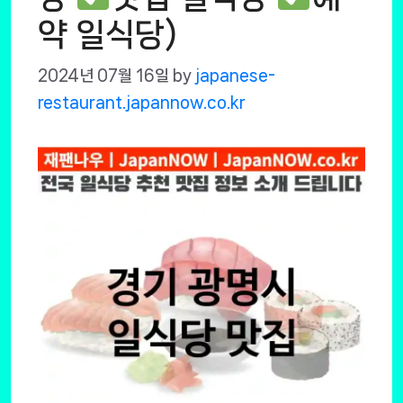
약 일식당)
2024년 07월 16일
by
japanese-
restaurant.japannow.co.kr