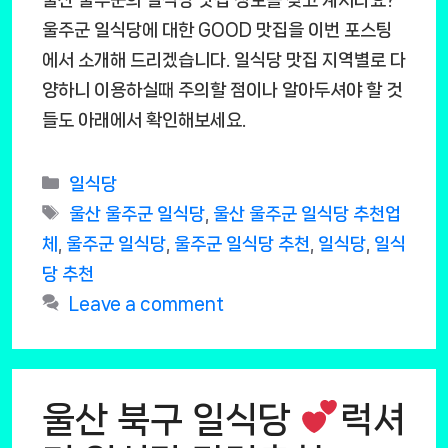
울주군 일식당에 대한 GOOD 맛집을 이번 포스팅
에서 소개해 드리겠습니다. 일식당 맛집 지역별로 다
양하니 이용하실때 주의할 점이나 알아두셔야 할 것
들도 아래에서 확인해보세요.
Categories
일식당
Tags
울산 울주군 일식당
,
울산 울주군 일식당 추천업
체
,
울주군 일식당
,
울주군 일식당 추천
,
일식당
,
일식
당 추천
Leave a comment
울산 북구 일식당
럭셔