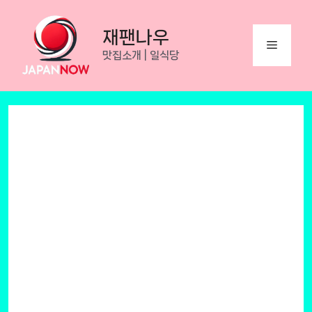
Skip
to
재팬나우
Menu
content
맛집소개 | 일식당