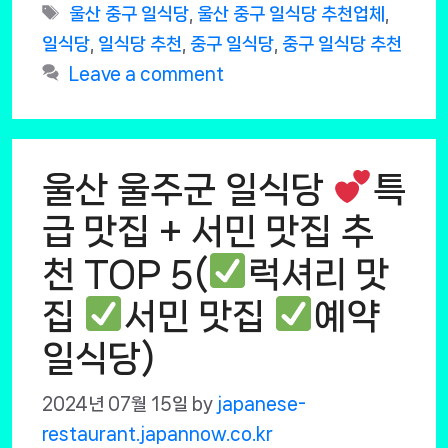
Tags
울산 중구 일식당
,
울산 중구 일식당 추천업체
,
일식당
,
일식당 추천
,
중구 일식당
,
중구 일식당 추천
Leave a comment
울산 울주군 일식당
특
급 맛집 + 서민 맛집 추
천 TOP 5(
럭셔리 맛
집
서민 맛집
예약
일식당)
2024년 07월 15일
by
japanese-
restaurant.japannow.co.kr