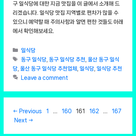
구 일식당에 대한 지금 맛집을 이 글에서 소개해 드
리겠습니다. 일식당 맛집 지역별로 편차가 많을 수
있으니 예약할 때 주의사항과 알면 편한 것들도 아래
에서 확인해보세요.
Categories
일식당
Tags
동구 일식당
,
동구 일식당 추천
,
울산 동구 일식
당
,
울산 동구 일식당 추천업체
,
일식당
,
일식당 추천
Leave a comment
Page
Page
Page
Page
Page
←
Previous
1
…
160
161
162
…
167
Next
→