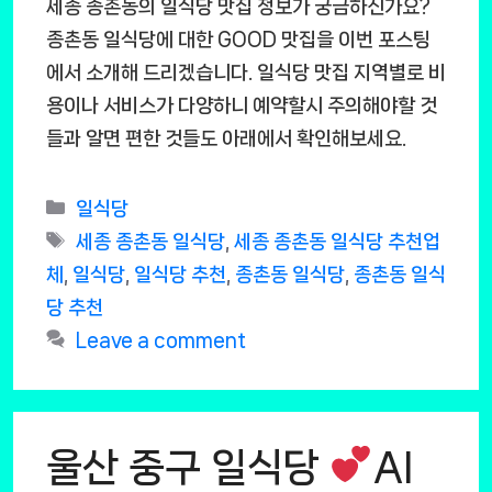
세종 종촌동의 일식당 맛집 정보가 궁금하신가요?
종촌동 일식당에 대한 GOOD 맛집을 이번 포스팅
에서 소개해 드리겠습니다. 일식당 맛집 지역별로 비
용이나 서비스가 다양하니 예약할시 주의해야할 것
들과 알면 편한 것들도 아래에서 확인해보세요.
Categories
일식당
Tags
세종 종촌동 일식당
,
세종 종촌동 일식당 추천업
체
,
일식당
,
일식당 추천
,
종촌동 일식당
,
종촌동 일식
당 추천
Leave a comment
울산 중구 일식당
AI