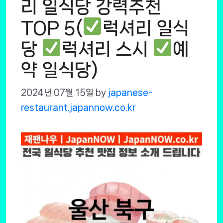
리 일식당 강력추천
TOP 5(
럭셔리 일식
당
럭셔리 스시
예
약 일식당)
2024년 07월 15일
by
japanese-
restaurant.japannow.co.kr