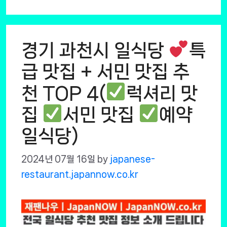
경기 과천시 일식당
특
급 맛집 + 서민 맛집 추
천 TOP 4(
럭셔리 맛
집
서민 맛집
예약
일식당)
2024년 07월 16일
by
japanese-
restaurant.japannow.co.kr