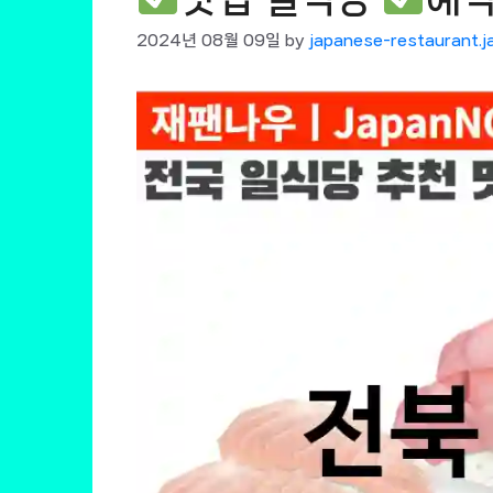
2024년 08월 09일
by
japanese-restaurant.j