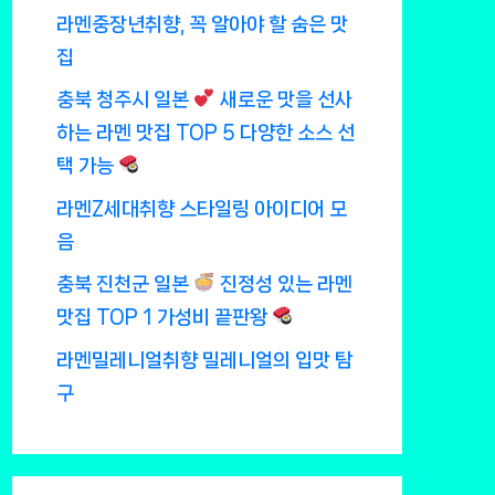
라멘중장년취향, 꼭 알아야 할 숨은 맛
집
충북 청주시 일본
새로운 맛을 선사
하는 라멘 맛집 TOP 5 다양한 소스 선
택 가능
라멘Z세대취향 스타일링 아이디어 모
음
충북 진천군 일본
진정성 있는 라멘
맛집 TOP 1 가성비 끝판왕
라멘밀레니얼취향 밀레니얼의 입맛 탐
구