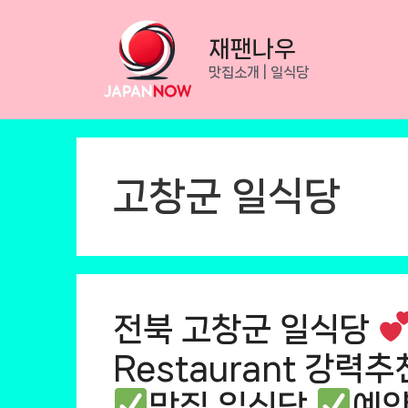
Skip
to
재팬나우
content
맛집소개 | 일식당
고창군 일식당
전북 고창군 일식당
Restaurant 강력추천
맛집 일식당
예약