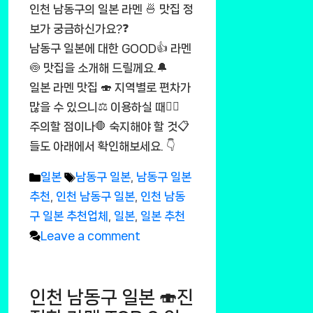
인천 남동구의 일본 라멘 🍜 맛집 정
보가 궁금하신가요?❓
남동구 일본에 대한 GOOD👍 라멘
🍥 맛집을 소개해 드릴께요.🔔
일본 라멘 맛집 🍣 지역별로 편차가
많을 수 있으니⚖️ 이용하실 때🚶‍♂️
주의할 점이나🛑 숙지해야 할 것📋
들도 아래에서 확인해보세요. 👇
Categories
Tags
일본
남동구 일본
,
남동구 일본
추천
,
인천 남동구 일본
,
인천 남동
구 일본 추천업체
,
일본
,
일본 추천
Leave a comment
인천 남동구 일본 🍣진