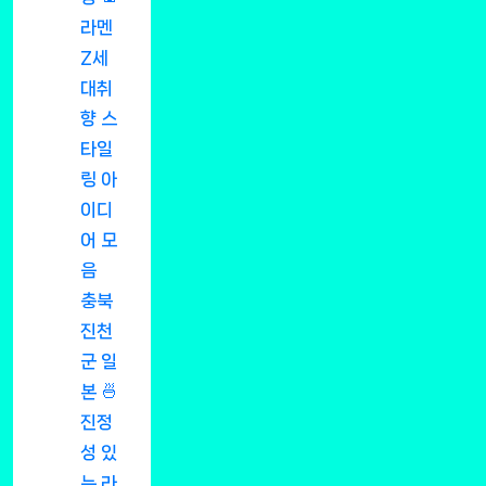
라멘
Z세
대취
향 스
타일
링 아
이디
어 모
음
충북
진천
군 일
본 🍜
진정
성 있
는 라