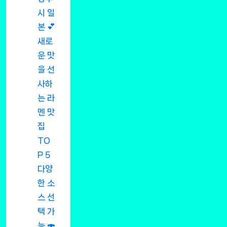
시 일
본 💕
새로
운 맛
을 선
사하
는 라
멘 맛
집
TO
P 5
다양
한 소
스 선
택 가
능 🍣