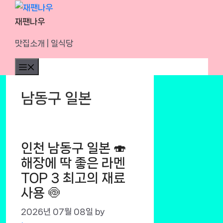
Skip
to
재팬나우
content
맛집소개 | 일식당
Menu
남동구 일본
인천 남동구 일본 🍣
해장에 딱 좋은 라멘
TOP 3 최고의 재료
사용 🍥
2026년 07월 08일
by