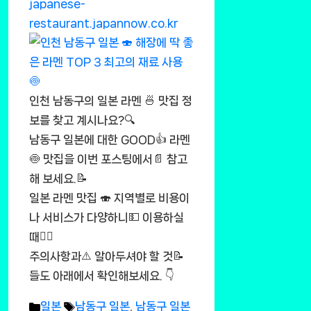
japanese-
restaurant.japannow.co.kr
인천 남동구의 일본 라멘 🍜 맛집 정
보를 찾고 계시나요?🔍
남동구 일본에 대한 GOOD👍 라멘
🍥 맛집을 이번 포스팅에서📄 참고
해 보세요.📝
일본 라멘 맛집 🍣 지역별로 비용이
나 서비스가 다양하니💵 이용하실
때🚶‍♂️
주의사항과⚠️ 알아두셔야 할 것📝
들도 아래에서 확인해보세요. 👇
Categories
Tags
일본
남동구 일본
,
남동구 일본