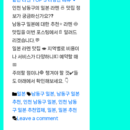
인천 남동구의 일본 라멘 🍜 맛집 정
보가 궁금하신가요?❓
남동구 일본에 대한 추천⭐ 라멘 🍥
맛집을 이번 포스팅에서📄 알려드
리겠습니다.💬
일본 라멘 맛집 🍣 지역별로 비용이
나 서비스가 다양하니💵 예약할 때
📅
주의할 점이나🛑 챙겨야 할 것✔️들
도 아래에서 확인해보세요. 👇
Categories
Tags
일본
남동구 일본
,
남동구 일본
추천
,
인천 남동구 일본
,
인천 남동
구 일본 추천업체
,
일본
,
일본 추천
Leave a comment