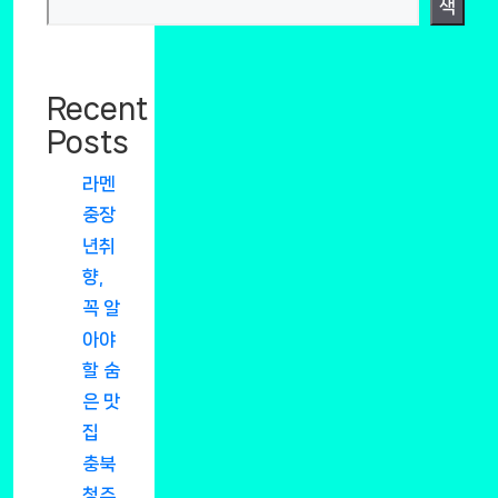
색
Recent
Posts
라멘
중장
년취
향,
꼭 알
아야
할 숨
은 맛
집
충북
청주