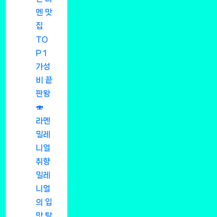
멘 맛
집
TO
P 1
가성
비 끝
판왕
🍣
라멘
밀레
니얼
취향
밀레
니얼
의 입
맛 탐