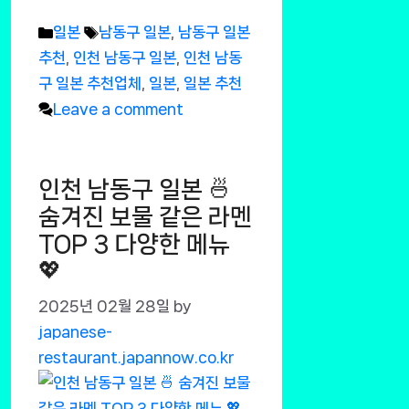
Categories
Tags
일본
남동구 일본
,
남동구 일본
추천
,
인천 남동구 일본
,
인천 남동
구 일본 추천업체
,
일본
,
일본 추천
Leave a comment
인천 남동구 일본 🍜
숨겨진 보물 같은 라멘
TOP 3 다양한 메뉴
💖
2025년 02월 28일
by
japanese-
restaurant.japannow.co.kr