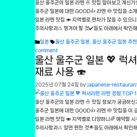
울산 울주군의 일본 라멘 🍜 맛집 알아보고 계신가
울주군 일본에 대한 GOOD👍 라멘 🍥 맛집을 소
일본 라멘 맛집 🍣 지역별로 편차가 많을 수 있으니⚖
주의사항과⚠️ 챙겨야 할 것✔️들도 아래에서 확인해보
Categories
Tags
일본
울산 울주군 일본
,
울산 울주군 일본 추
comment
울산 울주군 일본 💖 럭셔
재료 사용 🍣
2025년 07월 24일
by
japanese-restauran
울산 울주군의 일본 라멘 🍜 맛집 정보가 궁금하신
울주군 일본에 대한 GOOD👍 라멘 🍥 맛집을 이
일본 라멘 맛집 🍣 지역별로 다양하니🌈 예약할 시
주의사항과⚠️ 알면 편한 것🌟들도 아래에서 확인해보