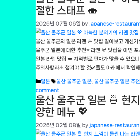
절한 스태프 🍣
2026년 07월 06일
by
japanese-restauran
울산 울주군의 일본 라멘 🍜 맛집 알아보고 계신가
울주군 일본에 대한 추천⭐ 라멘 🍥 맛집을 이번 포
일본 라멘 맛집 🍣 지역별로 편차가 많을 수 있으니⚖
주의사항과⚠️ 챙겨야 할 것✔️들도 아래에서 확인해보
Categories
Tags
일본
울산 울주군 일본
,
울산 울주군 일본 추
comment
울산 울주군 일본 🍜 현지
양한 메뉴 💖
2026년 02월 08일
by
japanese-restauran