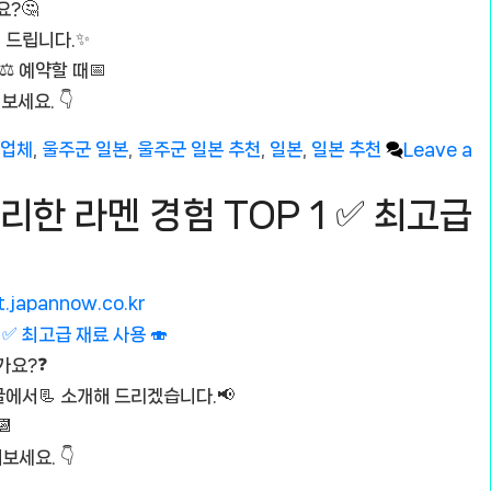
요?🤔
개 드립니다.✨
️ 예약할 때📅
세요. 👇
천업체
,
울주군 일본
,
울주군 일본 추천
,
일본
,
일본 추천
Leave a
리한 라멘 경험 TOP 1 ✅ 최고급
t.japannow.co.kr
가요?❓
 글에서📃 소개해 드리겠습니다.📢
📆
세요. 👇