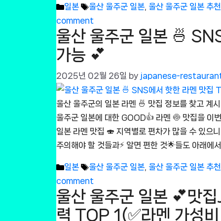
Categories
Tags
일본
울산 울주군 일본
,
울산 울주군 일본 추
comment
울산 울주군 일본 🍜 SN
가능 💕
2025년 02월 26일
by
japanese-restauran
울산 울주군의 일본 라멘 🍜 맛집 정보를 찾고 계시
울주군 일본에 대한 GOOD👍 라멘 🍥 맛집을 이
일본 라멘 맛집 🍣 지역별로 편차가 많을 수 있으니⚖
주의해야 할 것들과⚡ 알면 편한 것🌟들도 아래에서
Categories
Tags
일본
울산 울주군 일본
,
울산 울주군 일본 추
comment
울산 울주군 일본 💕맛집Ja
력 TOP 1(✅라멘 가성