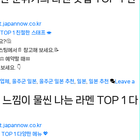
t.japannow.co.kr
요?🤔
스팅에서📄 참고해 보세요.📝
️ 예약할 때📅
세요. 👇
천업체
,
울주군 일본
,
울주군 일본 추천
,
일본
,
일본 추천
Leave a
 느낌이 물씬 나는 라멘 TOP 1 다
t.japannow.co.kr