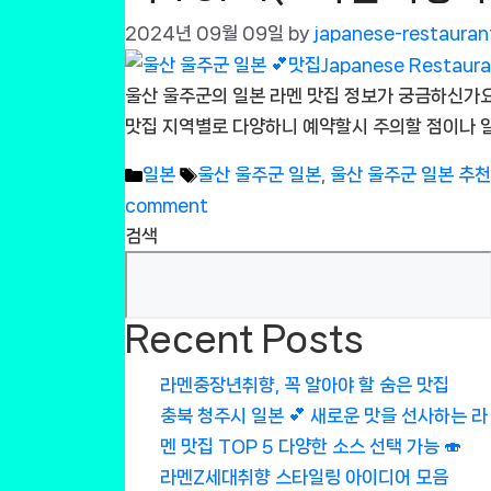
2024년 09월 09일
by
japanese-restauran
울산 울주군의 일본 라멘 맛집 정보가 궁금하신가요
맛집 지역별로 다양하니 예약할시 주의할 점이나 
Categories
Tags
일본
울산 울주군 일본
,
울산 울주군 일본 추
comment
검색
Recent Posts
라멘중장년취향, 꼭 알아야 할 숨은 맛집
충북 청주시 일본 💕 새로운 맛을 선사하는 라
멘 맛집 TOP 5 다양한 소스 선택 가능 🍣
라멘Z세대취향 스타일링 아이디어 모음