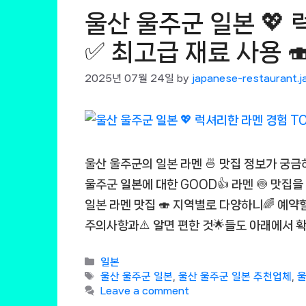
울산 울주군 일본 💖 
✅ 최고급 재료 사용 
2025년 07월 24일
by
japanese-restaurant.j
울산 울주군의 일본 라멘 🍜 맛집 정보가 궁
울주군 일본에 대한 GOOD👍 라멘 🍥 맛집을
일본 라멘 맛집 🍣 지역별로 다양하니🌈 예약할
주의사항과⚠️ 알면 편한 것🌟들도 아래에서 확
Categories
일본
Tags
울산 울주군 일본
,
울산 울주군 일본 추천업체
,
울
Leave a comment