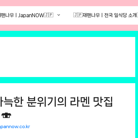
재팬나우ㅣJapanNOW🇯🇵
🇯🇵재팬나우ㅣ전국 일식당 소개
 아늑한 분위기의 라멘 맛집
🍣
apannow.co.kr