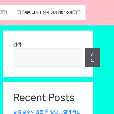
🇵
🇯🇵재팬나우ㅣ전국 이자카야 소개🇯🇵
검색
검
색
Recent Posts
충북 충주시 일본 🍜 힙한 느낌의 라멘