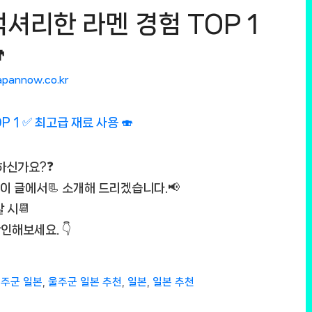
럭셔리한 라멘 경험 TOP 1

apannow.co.kr
금하신가요?❓
 이 글에서📃 소개해 드리겠습니다.📢
 시📆
인해보세요. 👇
주군 일본
,
울주군 일본 추천
,
일본
,
일본 추천