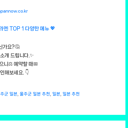

apannow.co.kr
신가요?🤔
 소개 드립니다.✨
으니⚖️ 예약할 때📅
인해보세요. 👇
주군 일본
,
울주군 일본 추천
,
일본
,
일본 추천