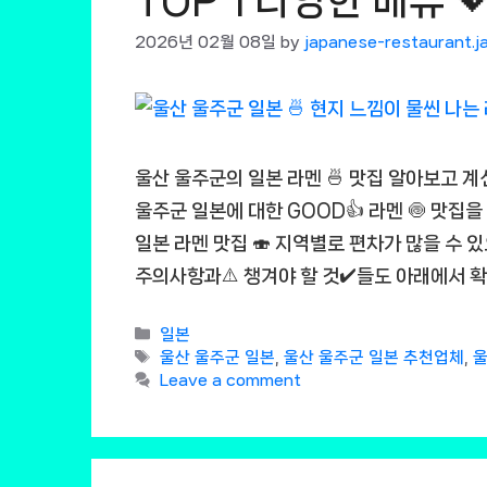
TOP 1 다양한 메뉴 
2026년 02월 08일
by
japanese-restaurant.j
울산 울주군의 일본 라멘 🍜 맛집 알아보고 계
울주군 일본에 대한 GOOD👍 라멘 🍥 맛집을
일본 라멘 맛집 🍣 지역별로 편차가 많을 수 있
주의사항과⚠️ 챙겨야 할 것✔️들도 아래에서 확
Categories
일본
Tags
울산 울주군 일본
,
울산 울주군 일본 추천업체
,
울
Leave a comment