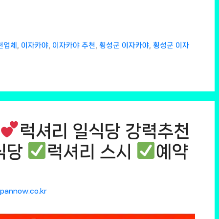
천업체
,
이자카야
,
이자카야 추천
,
횡성군 이자카야
,
횡성군 이자
럭셔리 일식당 강력추천
식당
럭셔리 스시
예약
apannow.co.kr