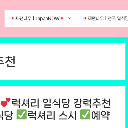
재팬나우ㅣJapanNOW
재팬나우ㅣ전국 일식당
추천
럭셔리 일식당 강력추천
식당
럭셔리 스시
예약