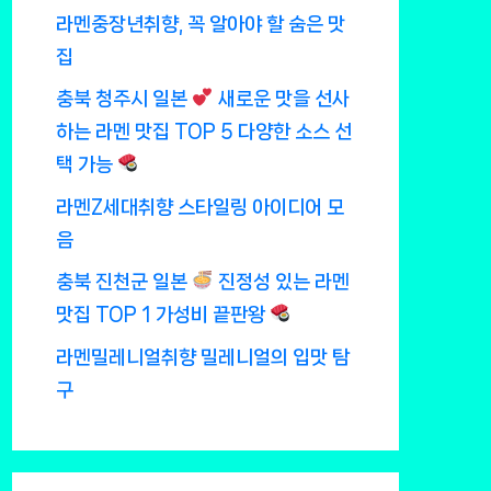
라멘중장년취향, 꼭 알아야 할 숨은 맛
집
충북 청주시 일본
새로운 맛을 선사
하는 라멘 맛집 TOP 5 다양한 소스 선
택 가능
라멘Z세대취향 스타일링 아이디어 모
음
충북 진천군 일본
진정성 있는 라멘
맛집 TOP 1 가성비 끝판왕
라멘밀레니얼취향 밀레니얼의 입맛 탐
구