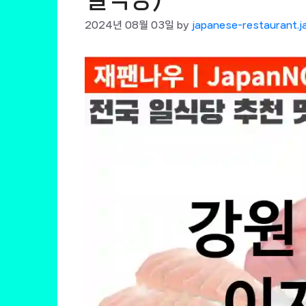
2024년 08월 03일
by
japanese-restaurant.j