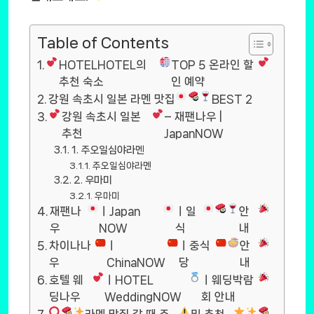
Table of Contents
HOTELHOTEL의
TOP 5 온라인 할
추천 숙소
인 예약
강원 속초시 일본 라멘 맛집
BEST 2
강원 속초시 일본
– 재팬나우 |
추천
JapanNOW
1. 주오일심야라멘
주오일심야라멘
2. 우마미
우마미
재팬나
ㅣJapan
ㅣ일
안
우
NOW
식
내
차이나나
ㅣ
ㅣ중식
안
우
ChinaNOW
당
내
호텔 웨
ㅣHOTEL
ㅣ웨딩박람
딩나우
WeddingNOW
회 안내