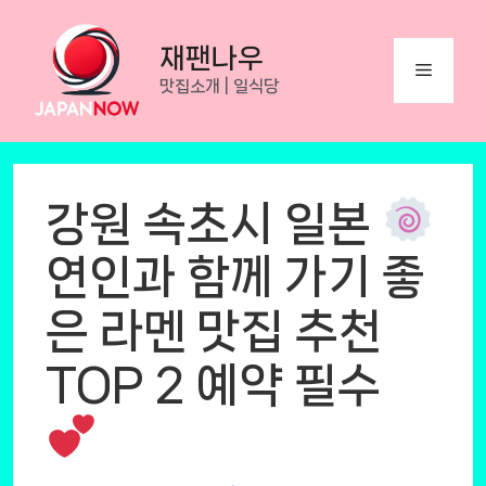
Skip
to
재팬나우
Menu
content
맛집소개 | 일식당
강원 속초시 일본
연인과 함께 가기 좋
은 라멘 맛집 추천
TOP 2 예약 필수