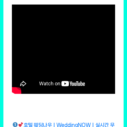
호텔 웨딩나우ㅣWeddingNOWㅣ실시간 무