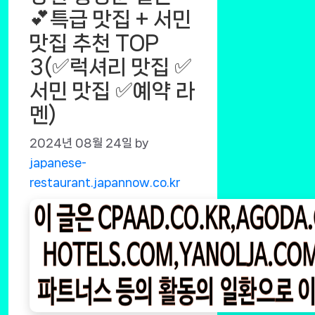
💕특급 맛집 + 서민
맛집 추천 TOP
3(✅럭셔리 맛집 ✅
서민 맛집 ✅예약 라
멘)
2024년 08월 24일
by
japanese-
restaurant.japannow.co.kr