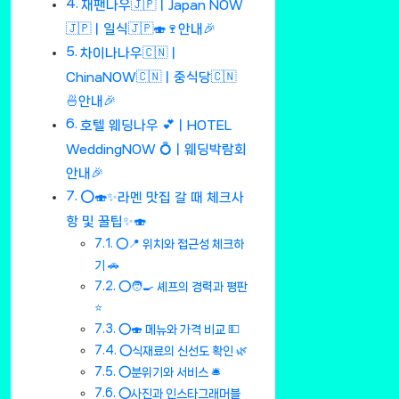
재팬나우🇯🇵ㅣJapan NOW
🇯🇵ㅣ일식🇯🇵🍣🍷안내🎉
차이나나우🇨🇳ㅣ
ChinaNOW🇨🇳ㅣ중식당🇨🇳
🍜안내🎉
호텔 웨딩나우 💕ㅣHOTEL
WeddingNOW 💍ㅣ웨딩박람회
안내🎉
⭕🍣✨라멘 맛집 갈 때 체크사
항 및 꿀팁✨🍣
⭕📍 위치와 접근성 체크하
기 🚗
⭕🧑‍🍳 셰프의 경력과 평판
⭐
⭕🍣 메뉴와 가격 비교 💵
⭕식재료의 신선도 확인 🌿
⭕분위기와 서비스 🛎️
⭕사진과 인스타그래머블