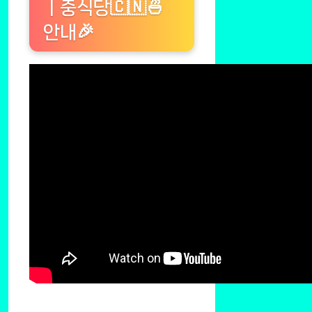
ㅣ중식당🇨🇳🍜
안내🎉