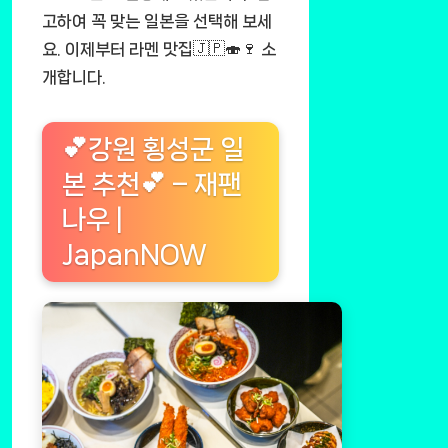
고하여 꼭 맞는 일본을 선택해 보세
요. 이제부터 라멘 맛집🇯🇵🍣🍷 소
개합니다.
💕강원 횡성군 일
본 추천💕 – 재팬
나우 |
JapanNOW