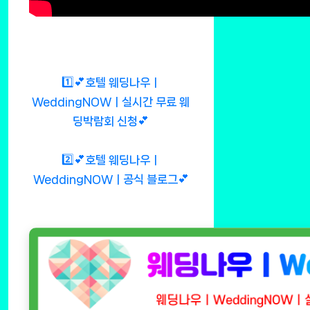
1️⃣💕호텔 웨딩나우ㅣ
WeddingNOWㅣ실시간 무료 웨
딩박람회 신청💕
2️⃣💕호텔 웨딩나우ㅣ
WeddingNOWㅣ공식 블로그💕