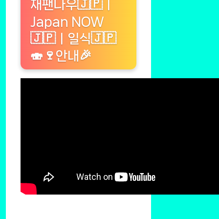
재팬나우🇯🇵ㅣ
Japan NOW
🇯🇵ㅣ일식🇯🇵
🍣🍷안내🎉