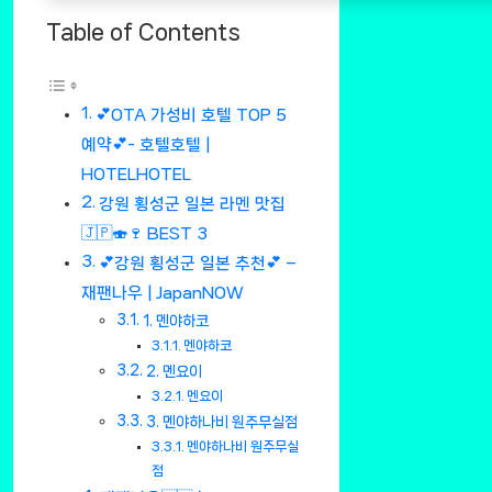
Table of Contents
💕OTA 가성비 호텔 TOP 5
예약💕- 호텔호텔 |
HOTELHOTEL
강원 횡성군 일본 라멘 맛집
🇯🇵🍣🍷 BEST 3
💕강원 횡성군 일본 추천💕 –
재팬나우 | JapanNOW
1. 멘야하코
멘야하코
2. 멘요이
멘요이
3. 멘야하나비 원주무실점
멘야하나비 원주무실
점