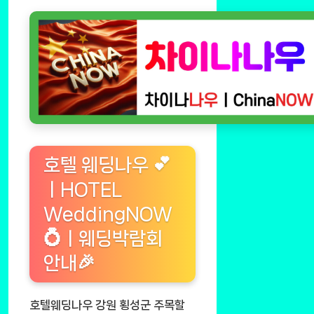
호텔 웨딩나우 💕
ㅣHOTEL
WeddingNOW
💍ㅣ웨딩박람회
안내🎉
호텔웨딩나우 강원 횡성군 주목할