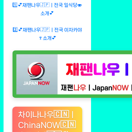
1️⃣💕재팬나우🇯🇵ㅣ전국 일식당🍣
소개💕
2️⃣💕재팬나우🇯🇵ㅣ전국 이자카야
🍷소개💕
차이나나우🇨🇳ㅣ
ChinaNOW🇨🇳