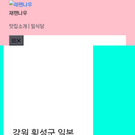
Skip
to
재팬나우
content
맛집소개 | 일식당
Menu
강원 횡성군 일본