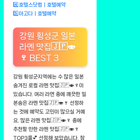
4️⃣호텔스닷컴ㅣ호텔예약
5️⃣아고다ㅣ호텔예약
강원 횡성군 일본
라멘 맛집🇯🇵🍣
🍷 BEST 3
강원 횡성군지역에는 수 많은 일본
숨겨진 로컬 라멘 맛집🇯🇵🍣🍷이
있습니다. 여러 라면 중에 꺠끗한 일
본숨은 라멘 맛집🇯🇵🍣🍷 선정하
는 것에 예약도 고민이 많으실 거예
요. 많은 라멘 맛집🇯🇵🍣🍷 중에
추천할 만한 라멘 맛집🇯🇵🍣🍷
TOP3를💕 선정해 보았습니다. 참