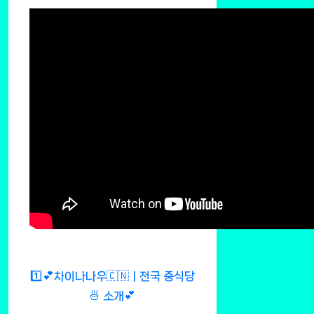
1️⃣💕차이나나우🇨🇳ㅣ전국 중식당
🍜 소개💕