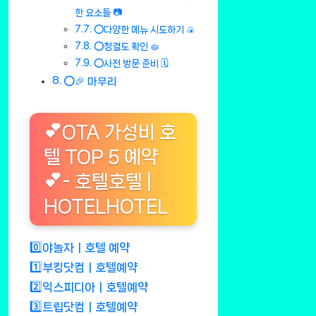
한 요소들 📷
⭕다양한 메뉴 시도하기 🍙
⭕청결도 확인 🧽
⭕사전 방문 준비 🗓️
⭕🎉 마무리
💕OTA 가성비 호
텔 TOP 5 예약
💕- 호텔호텔 |
HOTELHOTEL
0️⃣야놀자ㅣ호텔 예약
1️⃣부킹닷컴ㅣ호텔예약
2️⃣익스피디아ㅣ호텔예약
3️⃣트립닷컴ㅣ호텔예약