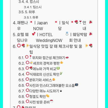
4. 킹스시
킹스시
5. 하루
하루
재팬나
ㅣJapan
ㅣ일식
안
우
NOW
당
내
호텔 웨
ㅣHOTEL
ㅣ웨딩박람
딩나우
WeddingNOW
회 안내
일식당 맛집 갈 때 체크사항 및 꿀
팁
위치와 접근성 체크하기
셰프의 경력과 평판
메뉴와 가격 비교
식재료의 신선도 확인
분위기와 서비스
사진과 인스타그래머블한 요소들
다양한 메뉴 시도하기
청결도 확인
사전 방문 준비