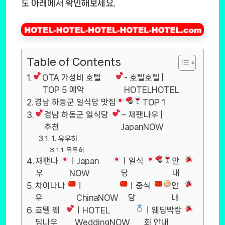
도 아래에서 확인해보세요.
Table of Contents
OTA 가성비 호텔
- 호텔호텔 |
TOP 5 예약
HOTELHOTEL
경남 하동군 일식당 맛집
TOP 1
경남 하동군 일식당
– 재팬나우 |
추천
JapanNOW
1. 유우히
유우히
재팬나
ㅣJapan
ㅣ일식
안
우
NOW
당
내
차이나나
ㅣ
ㅣ중식
안
우
ChinaNOW
당
내
호텔 웨
ㅣHOTEL
ㅣ웨딩박람
딩나우
WeddingNOW
회 안내