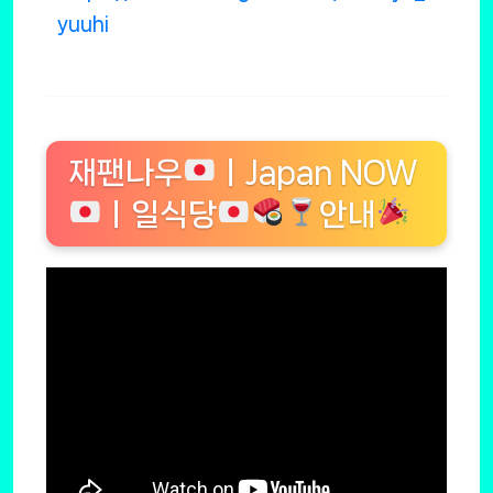
yuuhi
재팬나우
ㅣJapan NOW
ㅣ일식당
안내