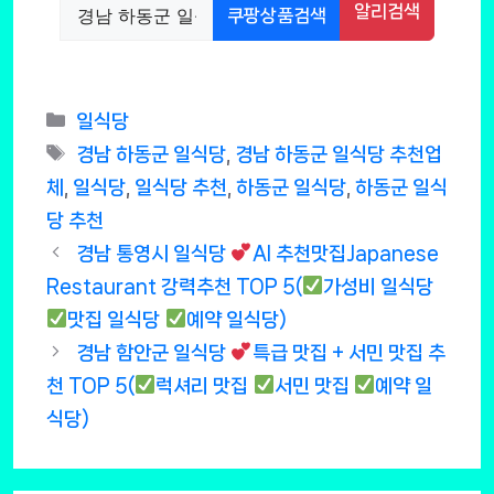
알리검색
쿠팡상품검색
Categories
일식당
Tags
경남 하동군 일식당
,
경남 하동군 일식당 추천업
체
,
일식당
,
일식당 추천
,
하동군 일식당
,
하동군 일식
당 추천
경남 통영시 일식당
AI 추천맛집Japanese
Restaurant 강력추천 TOP 5(
가성비 일식당
맛집 일식당
예약 일식당)
경남 함안군 일식당
특급 맛집 + 서민 맛집 추
천 TOP 5(
럭셔리 맛집
서민 맛집
예약 일
식당)