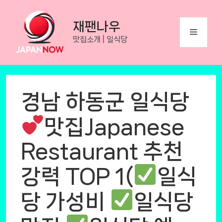
Skip
to
재팬나우
Menu
content
맛집소개 | 일식당
경남 하동군 일식당
맛집Japanese
Restaurant 추천
강력 TOP 1(
일식
당 가성비
일식당