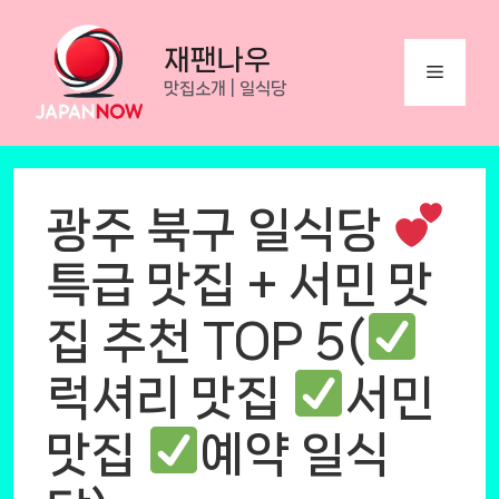
Skip
to
재팬나우
Menu
content
맛집소개 | 일식당
광주 북구 일식당
특급 맛집 + 서민 맛
집 추천 TOP 5(
럭셔리 맛집
서민
맛집
예약 일식