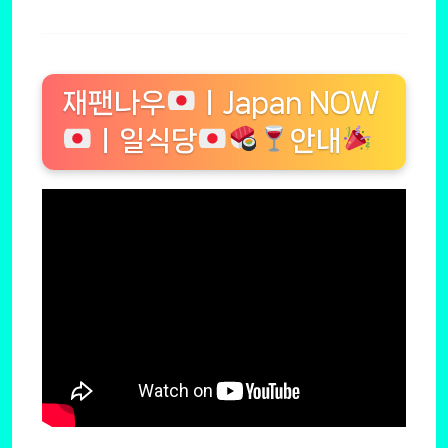
재팬나우
ㅣJapan NOW
ㅣ일식당
안내