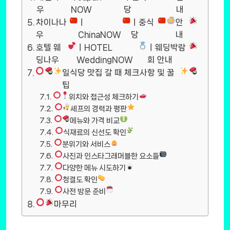
우
NOW
당
내
차이나나
ㅣ
ㅣ중식
안
우
ChinaNOW
당
내
호텔 웨
ㅣHOTEL
ㅣ웨딩박람
딩나우
WeddingNOW
회 안내
일식당 맛집 갈 때 체크사항 및 꿀
팁
위치와 접근성 체크하기
셰프의 경력과 평판
메뉴와 가격 비교
식재료의 신선도 확인
분위기와 서비스
사진과 인스타그래머블한 요소들
다양한 메뉴 시도하기
청결도 확인
사전 방문 준비
마무리