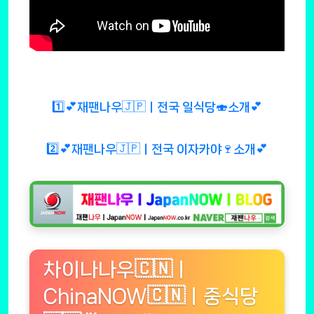
1️⃣💕재팬나우🇯🇵ㅣ전국 일식당🍣소개💕
2️⃣💕재팬나우🇯🇵ㅣ전국 이자카야🍷소개💕
차이나나우🇨🇳ㅣ
ChinaNOW🇨🇳ㅣ중식당