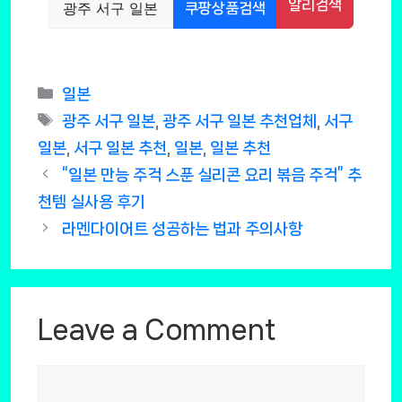
알리검색
쿠팡상품검색
Categories
일본
Tags
광주 서구 일본
,
광주 서구 일본 추천업체
,
서구
일본
,
서구 일본 추천
,
일본
,
일본 추천
“일본 만능 주걱 스푼 실리콘 요리 볶음 주걱” 추
천템 실사용 후기
라멘다이어트 성공하는 법과 주의사항
Leave a Comment
Comment