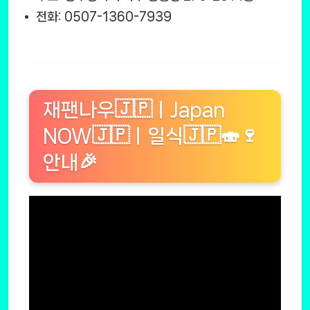
전화: 0507-1360-7939
재팬나우🇯🇵ㅣJapan
NOW🇯🇵ㅣ일식🇯🇵🍣🍷
안내🎉