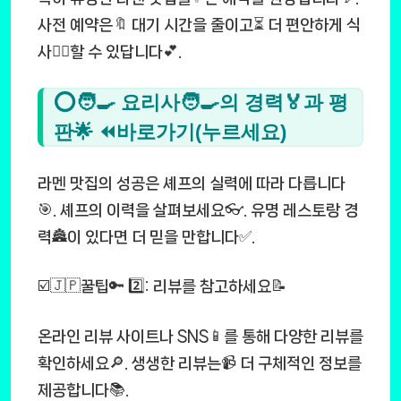
사전 예약은🔖 대기 시간을 줄이고⏳ 더 편안하게 식
사💆‍♂️할 수 있답니다💕.
⭕🧑‍🍳 요리사🧑‍🍳의 경력🏅과 평
판🌟 ⏪바로가기(누르세요)
라멘 맛집의 성공은 셰프의 실력에 따라 다릅니다
🎯. 셰프의 이력을 살펴보세요👓. 유명 레스토랑 경
력🏯이 있다면 더 믿을 만합니다✅.
☑️🇯🇵꿀팁🔑 2️⃣: 리뷰를 참고하세요📝
온라인 리뷰 사이트나 SNS📱를 통해 다양한 리뷰를
확인하세요🔎. 생생한 리뷰는📹 더 구체적인 정보를
제공합니다📚.