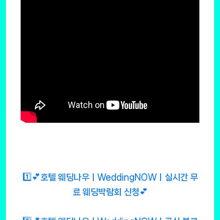
1️⃣💕호텔 웨딩나우ㅣWeddingNOWㅣ실시간 무
료 웨딩박람회 신청💕