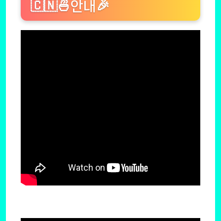
🇨🇳🍜안내🎉