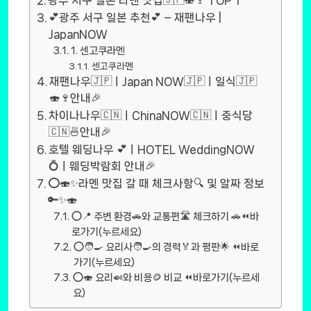
광주 서구 일본 라멘 맛집🇯🇵🍣🍷 TOP 1
💕광주 서구 일본 추천💕 – 재팬나우 |
JapanNOW
1. 센고쿠라멘
센고쿠라멘
재팬나우🇯🇵ㅣJapan NOW🇯🇵ㅣ일식🇯🇵
🍣🍷안내🎉
차이나나우🇨🇳ㅣChinaNOW🇨🇳ㅣ중식당
🇨🇳🍜안내🎉
호텔 웨딩나우 💕ㅣHOTEL WeddingNOW
💍ㅣ웨딩박람회 안내🎉
⭕🍣✨라멘 맛집 갈 때 체크사항🔍 및 알짜 정보
🔑✨🍣
⭕📍 주변 환경🚗와 교통편🛣️ 체크하기 🚗⏪바
로가기(누르세요)
⭕🧑‍🍳 요리사🧑‍🍳의 경력🏅과 평판🌟 ⏪바로
가기(누르세요)
⭕🍣 요리🍛와 비용🪙 비교 ⏪바로가기(누르세
요)