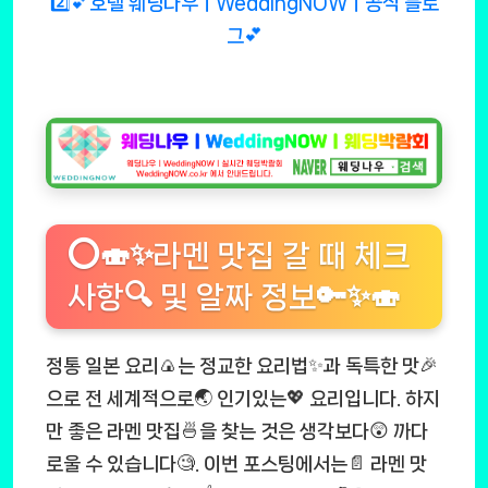
2️⃣💕호텔 웨딩나우ㅣWeddingNOWㅣ공식 블로
그💕
⭕🍣✨라멘 맛집 갈 때 체크
사항🔍 및 알짜 정보🔑✨🍣
정통 일본 요리🍙는 정교한 요리법✨과 독특한 맛🎉
으로 전 세계적으로🌏 인기있는💖 요리입니다. 하지
만 좋은 라멘 맛집🍜을 찾는 것은 생각보다😲 까다
로울 수 있습니다🧐. 이번 포스팅에서는📄 라멘 맛