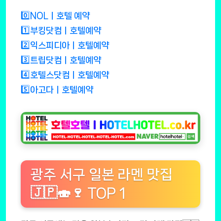
0️⃣NOLㅣ호텔 예약
1️⃣부킹닷컴ㅣ호텔예약
2️⃣익스피디아ㅣ호텔예약
3️⃣트립닷컴ㅣ호텔예약
4️⃣호텔스닷컴ㅣ호텔예약
5️⃣아고다ㅣ호텔예약
광주 서구 일본 라멘 맛집
🇯🇵🍣🍷 TOP 1