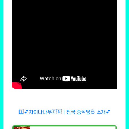
1️⃣💕차이나나우🇨🇳ㅣ전국 중식당🍜 소개💕