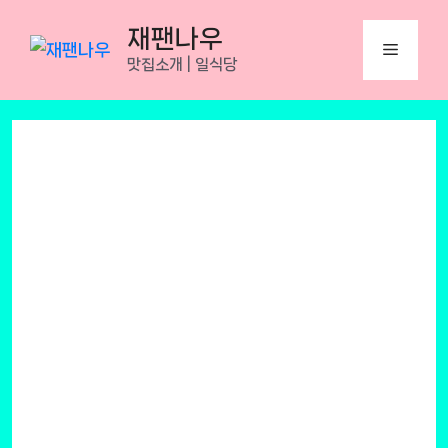
Skip
재팬나우
to
Menu
맛집소개 | 일식당
content