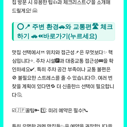
집 방문 시 유용한 팁👍과 체크리스트📋을 소개해
드릴게요! 🤗
⭕📍 주변 환경🚗와 교통편🛣️ 체크
하기 🚗⏪바로가기(누르세요)
맛집 선택에서🍴 위치와 접근성📌은 무엇보다✨ 핵
심입니다⭐. 주차 시설🅿️과 대중교통 접근성🚌을 확
인하세요✔️. 특히 주차 공간 부족이나 교통 불편은
🚫 불필요한 스트레스를 줄 수 있습니다😓. 여러 번
찾을 계획이 있다면🔁 더 신중한⚖️ 선택이 필요합니
다🤔.
☑️🇯🇵꿀팁🔑 1️⃣: 미리 예약은 필수!📞
특히 유명한 라멘 맛집들✨은 예약을 권장합니다💬.