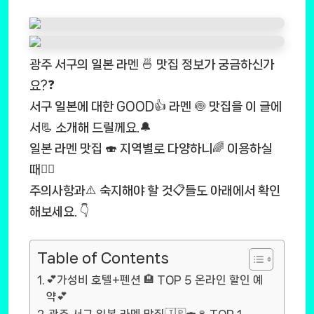
광주 서구의 일본 라멘 🍜 맛집 정보가 궁금하신가
요?❓
서구 일본에 대한 GOOD👍 라멘 🍥 맛집을 이 글에
서📃 소개해 드릴께요.🔔
일본 라멘 맛집 🍣 지역별로 다양하니🌈 이용하실
때🚶‍♂️
주의사항과⚠️ 숙지해야 할 것📋들도 아래에서 확인
해보세요. 👇
Table of Contents
💕가성비 호텔+펜션 🏨 TOP 5 온라인 할인 예
약💕