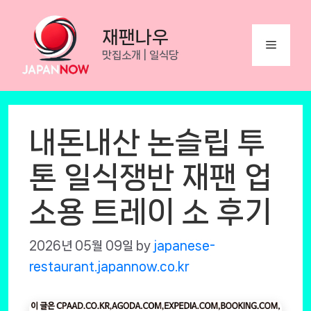
Skip
to
재팬나우
Menu
content
맛집소개 | 일식당
내돈내산 논슬립 투
톤 일식쟁반 재팬 업
소용 트레이 소 후기
2026년 05월 09일
by
japanese-
restaurant.japannow.co.kr