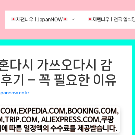
재팬나우ㅣJapanNOW
재팬나우ㅣ전국 일식당
 혼다시 가쓰오다시 감
 후기 – 꼭 필요한 이유
apannow.co.kr