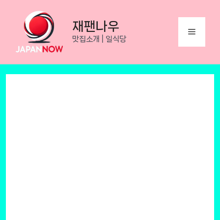
Skip
to
재팬나우
Menu
content
맛집소개 | 일식당