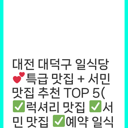
대전 대덕구 일식당
특급 맛집 + 서민
맛집 추천 TOP 5(
럭셔리 맛집
서
민 맛집
예약 일식