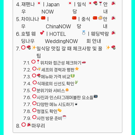
재팬나
ㅣJapan
ㅣ일식
안
우
NOW
당
내
차이나나
ㅣ
ㅣ중식
안
우
ChinaNOW
당
내
호텔 웨
ㅣHOTEL
ㅣ웨딩박람
딩나우
WeddingNOW
회 안내
일식당 맛집 갈 때 체크사항 및 꿀
팁
위치와 접근성 체크하기
셰프의 경력과 평판
메뉴와 가격 비교
식재료의 신선도 확인
분위기와 서비스
사진과 인스타그래머블한 요소들
다양한 메뉴 시도하기
청결도 확인
사전 방문 준비
마무리