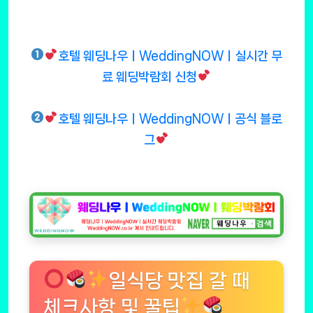
호텔 웨딩나우ㅣWeddingNOWㅣ실시간 무
료 웨딩박람회 신청
호텔 웨딩나우ㅣWeddingNOWㅣ공식 블로
그
일식당 맛집 갈 때
체크사항 및 꿀팁