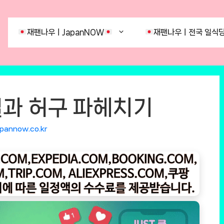
재팬나우ㅣJapanNOW
재팬나우ㅣ전국 일식당
과 허구 파헤치기
apannow.co.kr