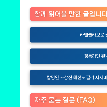
함께 읽어볼 만한 글입니
라멘콜라보로 
정통라멘 완
칼명인 조상진 해전도 팔각 사시미
자주 묻는 질문 (FAQ)