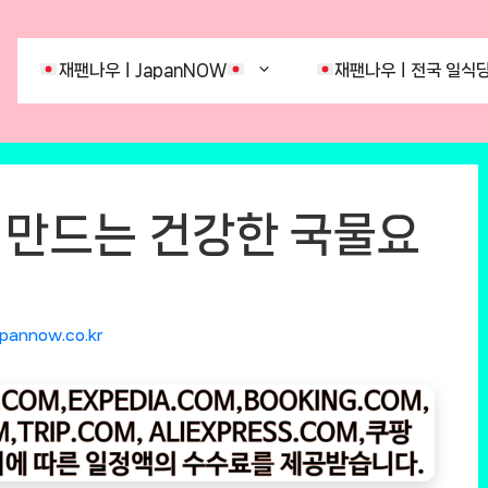
재팬나우ㅣJapanNOW
재팬나우ㅣ전국 일식당
만드는 건강한 국물요
apannow.co.kr