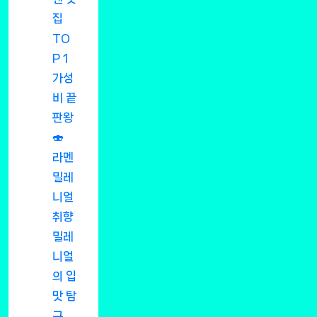
집
TO
P 1
가성
비 끝
판왕
🍣
라멘
밀레
니얼
취향
밀레
니얼
의 입
맛 탐
구