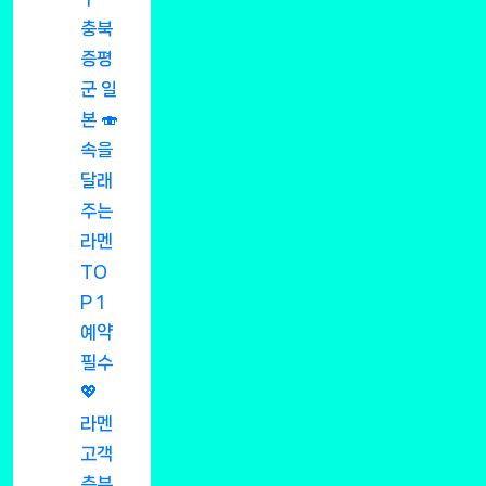
충북
증평
군 일
본 🍣
속을
달래
주는
라멘
TO
P 1
예약
필수
💖
라멘
고객
층분