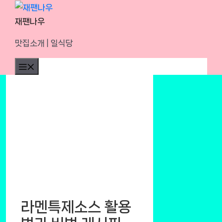
Skip
to
재팬나우
content
맛집소개 | 일식당
Menu
라멘특제소스 활용