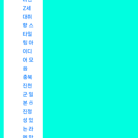
Z세
대취
향 스
타일
링 아
이디
어 모
음
충북
진천
군 일
본 🍜
진정
성 있
는 라
멘 맛