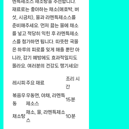
멘특제소스 채소탕을 추천합니다.
재료로는 좋아하는 채소(애호박, 버
섯, 시금치), 물과 라멘특제소스를
준비해주세요. 먼저 끓는 물에 채소
를 넣고 적당히 익힌 후 라멘특제소
스를 첨가하면 됩니다. 따뜻한 국물
은 하루의 피로를 잊게 해줄 뿐만 아
니라, 감기 예방에도 효과적일지도
몰라요. 여러분의 건강도 챙기세요!
조리 시
레시피
주요 재료
간
볶음우
우동면, 야채, 라멘특
15분
동
제소스
채소, 물, 라멘특제소
채소탕
10분
스