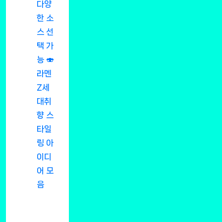
다양
한 소
스 선
택 가
능 🍣
라멘
Z세
대취
향 스
타일
링 아
이디
어 모
음