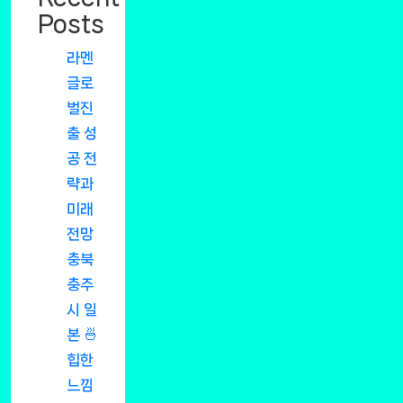
Posts
라멘
글로
벌진
출 성
공 전
략과
미래
전망
충북
충주
시 일
본 🍜
힙한
느낌