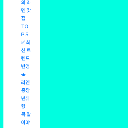
의 라
멘 맛
집
TO
P 5
✅ 최
신 트
렌드
반영
🍣
라멘
중장
년취
향,
꼭 알
아야