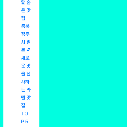
할 숨
은 맛
집
충북
청주
시 일
본 💕
새로
운 맛
을 선
사하
는 라
멘 맛
집
TO
P 5