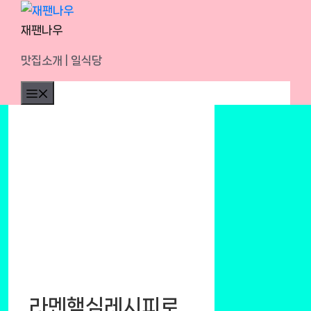
Skip
to
재팬나우
content
맛집소개 | 일식당
Menu
라멘핵심레시피로