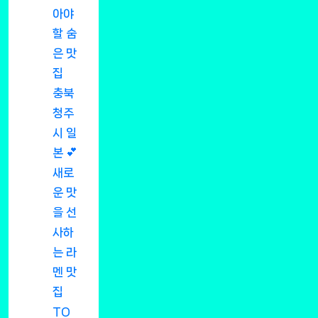
아야
할 숨
은 맛
집
충북
청주
시 일
본 💕
새로
운 맛
을 선
사하
는 라
멘 맛
집
TO