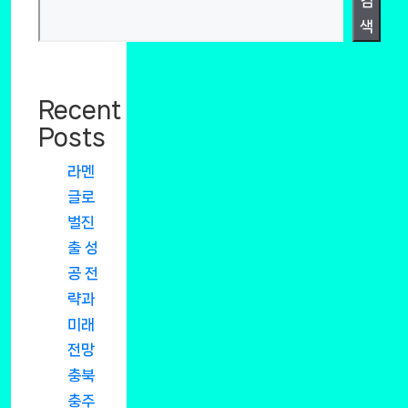
검
색
Recent
Posts
라멘
글로
벌진
출 성
공 전
략과
미래
전망
충북
충주