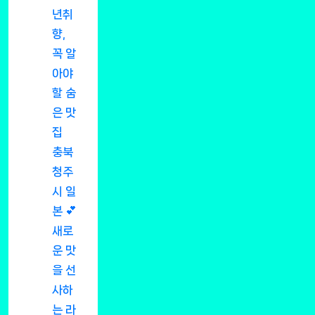
년취
향,
꼭 알
아야
할 숨
은 맛
집
충북
청주
시 일
본 💕
새로
운 맛
을 선
사하
는 라