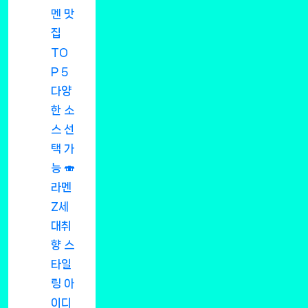
멘 맛
집
TO
P 5
다양
한 소
스 선
택 가
능 🍣
라멘
Z세
대취
향 스
타일
링 아
이디