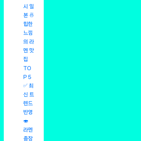
시 일
본 🍜
힙한
느낌
의 라
멘 맛
집
TO
P 5
✅ 최
신 트
렌드
반영
🍣
라멘
중장