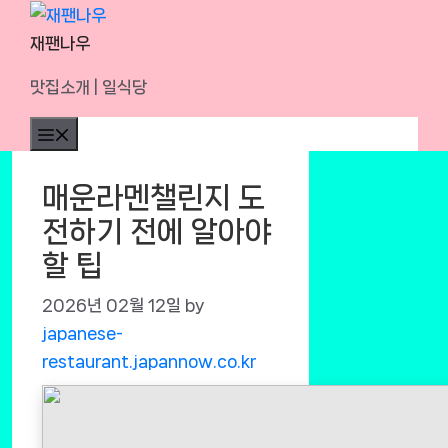
Skip
to
재팬나우
content
맛집소개 | 일식당
Menu
매운라멘챌린지 도
전하기 전에 알아야
할 팁
2026년 02월 12일
by
japanese-
restaurant.japannow.co.kr