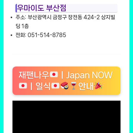
우마이도 부산점
주소: 부산광역시 금정구 장전동 424-2 상지빌
딩 1층
전화: 051-514-8785
재팬나우
ㅣJapan NOW
ㅣ일식
안내