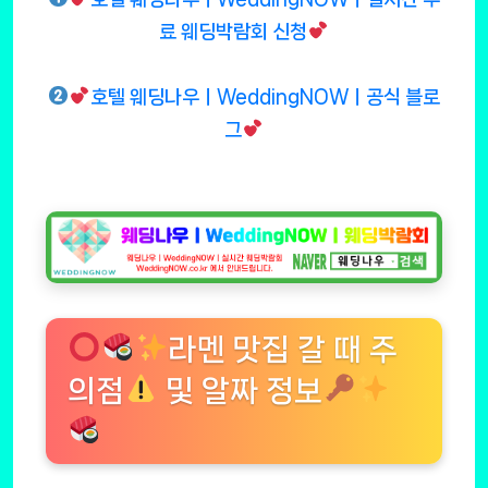
료 웨딩박람회 신청
호텔 웨딩나우ㅣWeddingNOWㅣ공식 블로
그
라멘 맛집 갈 때 주
의점
및 알짜 정보