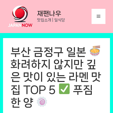
Skip
to
재팬나우
Menu
content
맛집소개 | 일식당
부산 금정구 일본
화려하지 않지만 깊
은 맛이 있는 라멘 맛
집 TOP 5
푸짐
한 양