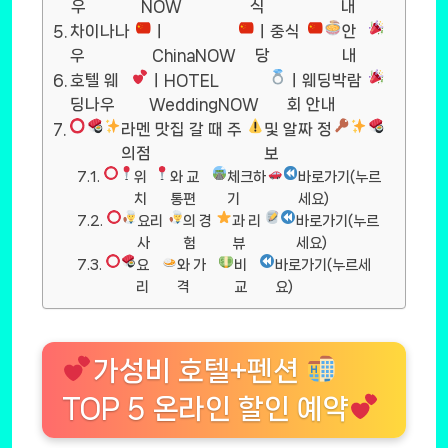
우
NOW
식
내
차이나나
ㅣ
ㅣ중식
안
우
ChinaNOW
당
내
호텔 웨
ㅣHOTEL
ㅣ웨딩박람
딩나우
WeddingNOW
회 안내
라멘 맛집 갈 때 주
및 알짜 정
의점
보
위
와 교
체크하
바로가기(누르
치
통편
기
세요)
요리
의 경
과 리
바로가기(누르
사
험
뷰
세요)
요
와 가
비
바로가기(누르세
리
격
교
요)
가성비 호텔+펜션
TOP 5 온라인 할인 예약