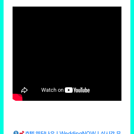
호텔 웨딩나우ㅣWeddingNOWㅣ실시간 무