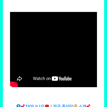
차이나나우
ㅣ전국 중식당
소개