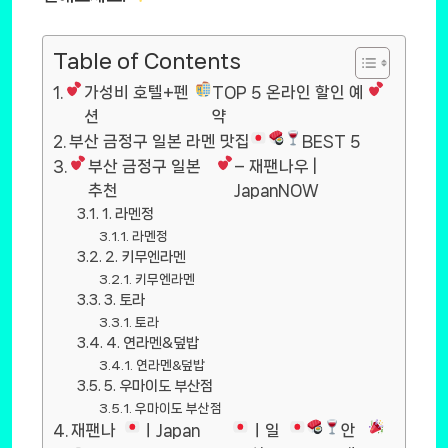
Table of Contents
가성비 호텔+펜
TOP 5 온라인 할인 예
션
약
부산 금정구 일본 라멘 맛집
BEST 5
부산 금정구 일본
– 재팬나우 |
추천
JapanNOW
1. 라멘정
라멘정
2. 키무엔라멘
키무엔라멘
3. 토라
토라
4. 연라멘&덮밥
연라멘&덮밥
5. 우마이도 부산점
우마이도 부산점
재팬나
ㅣJapan
ㅣ일
안