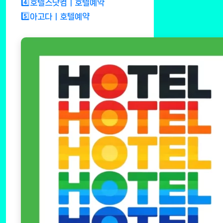
4️⃣호텔스닷컴ㅣ호텔예약
5️⃣아고다ㅣ호텔예약