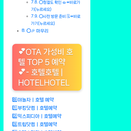
⭕청결도 확인 🧽⏪바로가
기(누르세요)
⭕사전 방문 준비 🗓️⏪바로
가기(누르세요)
⭕🎉 마무리
💕OTA 가성비 호
텔 TOP 5 예약
💕- 호텔호텔 |
HOTELHOTEL
0️⃣야놀자ㅣ호텔 예약
1️⃣부킹닷컴ㅣ호텔예약
2️⃣익스피디아ㅣ호텔예약
3️⃣트립닷컴ㅣ호텔예약