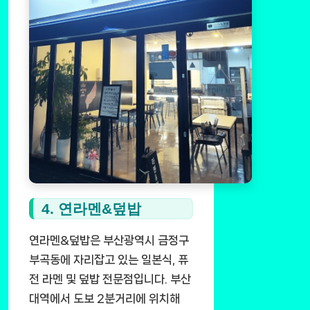
4. 연라멘&덮밥
연라멘&덮밥은 부산광역시 금정구
부곡동에 자리잡고 있는 일본식, 퓨
전 라멘 및 덮밥 전문점입니다. 부산
대역에서 도보 2분거리에 위치해