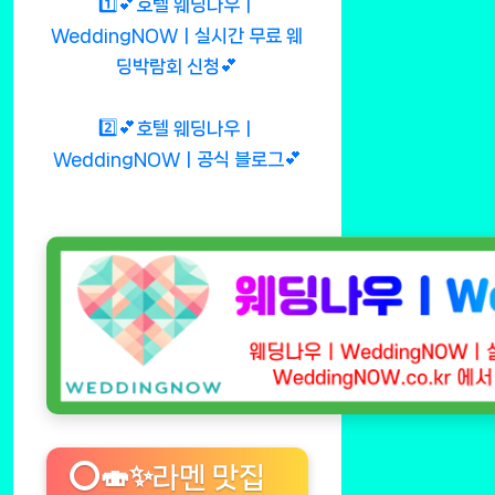
1️⃣💕호텔 웨딩나우ㅣ
WeddingNOWㅣ실시간 무료 웨
딩박람회 신청💕
2️⃣💕호텔 웨딩나우ㅣ
WeddingNOWㅣ공식 블로그💕
⭕🍣✨라멘 맛집