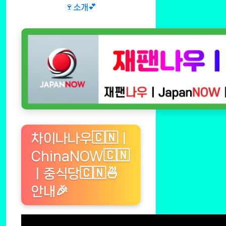
🍷소개💕
차이나나우🇨🇳ㅣ
ChinaNOW🇨🇳
ㅣ중식당🇨🇳🍜
안내🎉