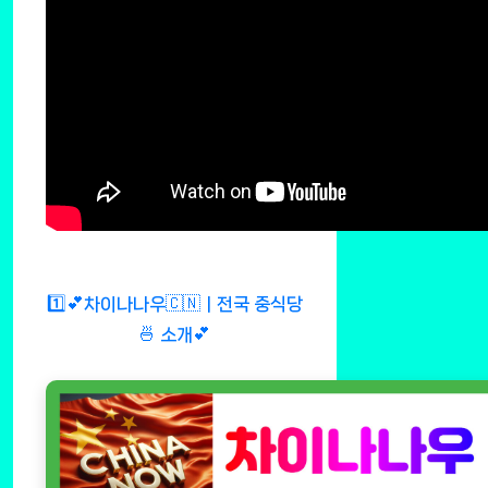
1️⃣💕차이나나우🇨🇳ㅣ전국 중식당
🍜 소개💕