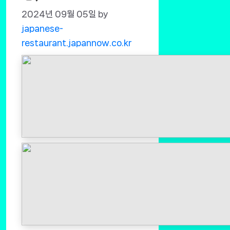
2024년 09월 05일
by
japanese-
restaurant.japannow.co.kr