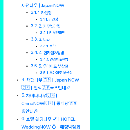
재팬나우 | JapanNOW
1. 라멘정
라멘정
2. 키무엔라멘
키무엔라멘
3. 토라
토라
4. 연라멘&덮밥
연라멘&덮밥
5. 우마이도 부산점
우마이도 부산점
재팬나우🇯🇵ㅣJapan NOW
🇯🇵ㅣ일식🇯🇵🍣🍷안내🎉
차이나나우🇨🇳ㅣ
ChinaNOW🇨🇳ㅣ중식당🇨🇳
🍜안내🎉
호텔 웨딩나우 💕ㅣHOTEL
WeddingNOW 💍ㅣ웨딩박람회