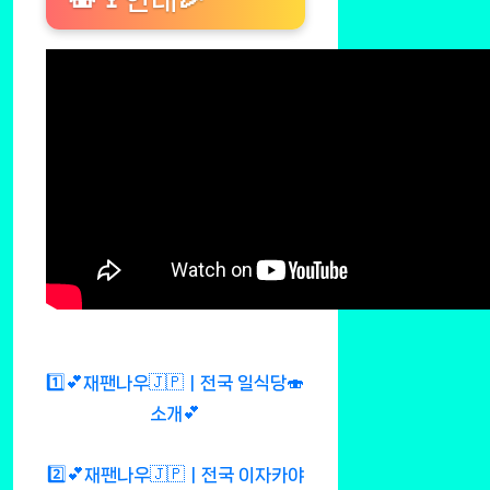
1️⃣💕재팬나우🇯🇵ㅣ전국 일식당🍣
소개💕
2️⃣💕재팬나우🇯🇵ㅣ전국 이자카야