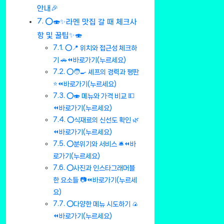
안내🎉
⭕🍣✨라멘 맛집 갈 때 체크사
항 및 꿀팁✨🍣
⭕📍 위치와 접근성 체크하
기 🚗⏪바로가기(누르세요)
⭕🧑‍🍳 셰프의 경력과 평판
⭐⏪바로가기(누르세요)
⭕🍣 메뉴와 가격 비교 💵
⏪바로가기(누르세요)
⭕식재료의 신선도 확인 🌿
⏪바로가기(누르세요)
⭕분위기와 서비스 🛎️⏪바
로가기(누르세요)
⭕사진과 인스타그래머블
한 요소들 📷⏪바로가기(누르세
요)
⭕다양한 메뉴 시도하기 🍙
⏪바로가기(누르세요)