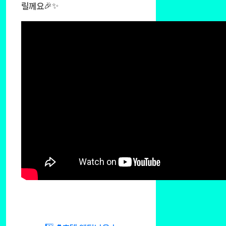
릴께요🎉✨