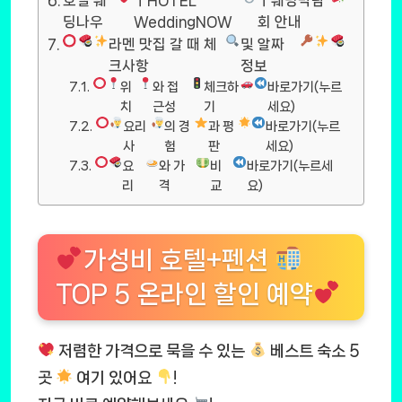
호텔 웨
ㅣHOTEL
ㅣ웨딩박람
딩나우
WeddingNOW
회 안내
라멘 맛집 갈 때 체
및 알짜
크사항
정보
위
와 접
체크하
바로가기(누르
치
근성
기
세요)
요리
의 경
과 평
바로가기(누르
사
험
판
세요)
요
와 가
비
바로가기(누르세
리
격
교
요)
가성비 호텔+펜션
TOP 5 온라인 할인 예약
저렴한 가격으로 묵을 수 있는
베스트 숙소 5
곳
여기 있어요
!