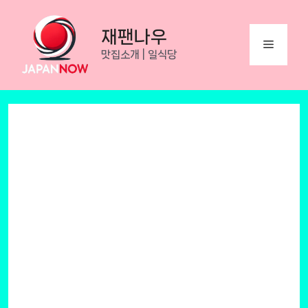
Skip
to
재팬나우
Menu
content
맛집소개 | 일식당