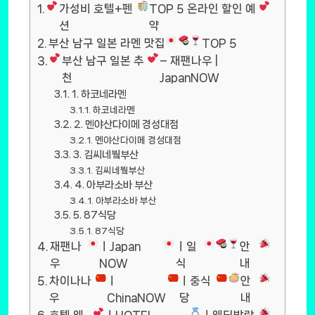
가성비 호텔+펜
TOP 5 온라인 할인 예
션
약
부산 남구 일본 라멘 맛집
TOP 5
부산 남구 일본 추
– 재팬나우 |
천
JapanNOW
1. 하코네라멘
하코네라멘
2. 멘야산다이메 경성대점
멘야산다이메 경성대점
3. 김씨네붴부산
김씨네붴부산
4. 아부라소바 부산
아부라소바 부산
5. 87식당
87식당
재팬나
ㅣJapan
ㅣ일
안
우
NOW
식
내
차이나나
ㅣ
ㅣ중식
안
우
ChinaNOW
당
내