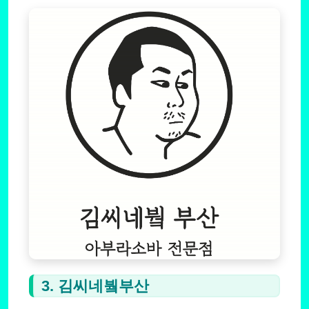
3. 김씨네붴부산