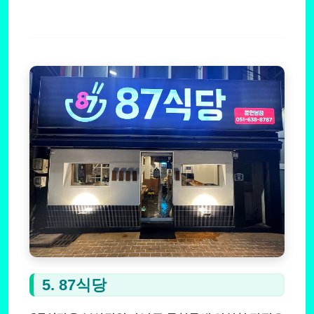
5. 87식당