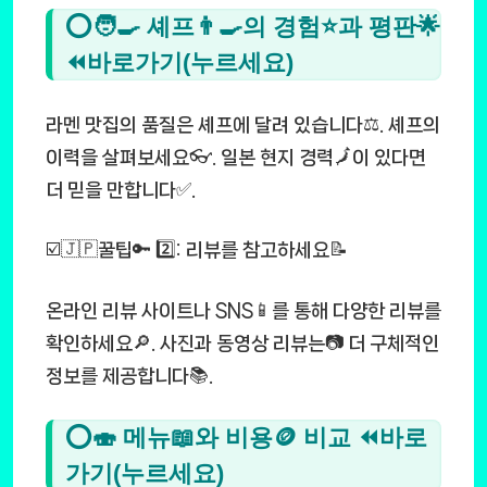
⭕🧑‍🍳 셰프👨‍🍳의 경험⭐과 평판🌟
⏪바로가기(누르세요)
라멘 맛집의 품질은 셰프에 달려 있습니다⚖️. 셰프의
이력을 살펴보세요👓. 일본 현지 경력🗾이 있다면
더 믿을 만합니다✅.
☑️🇯🇵꿀팁🔑 2️⃣: 리뷰를 참고하세요📝
온라인 리뷰 사이트나 SNS📱를 통해 다양한 리뷰를
확인하세요🔎. 사진과 동영상 리뷰는📷 더 구체적인
정보를 제공합니다📚.
⭕🍣 메뉴📖와 비용🪙 비교 ⏪바로
가기(누르세요)