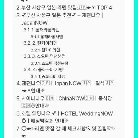
부산 사상구 일본 라멘 맛집🇯🇵🍣🍷 TOP 4
💕부산 사상구 일본 추천💕 – 재팬나우 |
JapanNOW
1. 흥해라흥라멘
흥해라흥라멘
2. 린카이라멘
린카이라멘
3. 쇼오텐 덕천본점
쇼오텐 덕천본점
4. 중화소바 지평
중화소바 지평
재팬나우🇯🇵ㅣJapan NOW🇯🇵ㅣ일식🇯🇵
🍣🍷안내🎉
차이나나우🇨🇳ㅣChinaNOW🇨🇳ㅣ중식당
🇨🇳🍜안내🎉
호텔 웨딩나우 💕ㅣHOTEL WeddingNOW
💍ㅣ웨딩박람회 안내🎉
⭕🍣✨라멘 맛집 갈 때 체크사항🔍 및 꿀팁💡✨
🍣