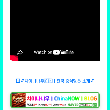
1️⃣💕차이나나우🇨🇳ㅣ전국 중식당🍜 소개💕