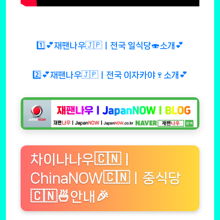
1️⃣💕재팬나우🇯🇵ㅣ전국 일식당🍣소개💕
2️⃣💕재팬나우🇯🇵ㅣ전국 이자카야🍷소개💕
차이나나우🇨🇳ㅣ
ChinaNOW🇨🇳ㅣ중식당
🇨🇳🍜안내🎉