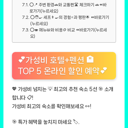
⭕📍 주변 환경🚗와 교통편🛣️ 체크하기 🚗⏪바
로가기(누르세요)
⭕🧑‍🍳 셰프👨‍🍳의 경험⭐과 평판🌟 ⏪바로가기
(누르세요)
⭕🍣 메뉴📖와 비용🪙 비교 ⏪바로가기(누르세
요)
💕가성비 호텔+펜션 🏨
TOP 5 온라인 할인 예약💕
💖 가성비 넘치는 💡 최고의 추천 숙소 5선 🎯 소개
합니다 📋!
가성비 최고의 숙소를 확인해보세요 👀!
🎯 특가 혜택을 놓치지 마세요 🏷️.