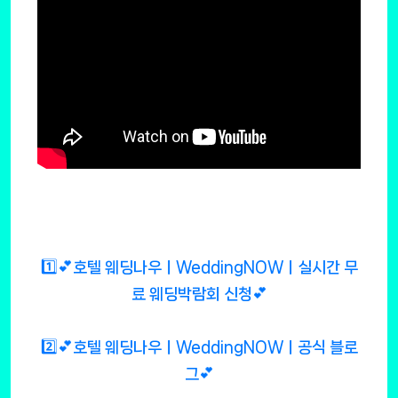
1️⃣💕호텔 웨딩나우ㅣWeddingNOWㅣ실시간 무
료 웨딩박람회 신청💕
2️⃣💕호텔 웨딩나우ㅣWeddingNOWㅣ공식 블로
그💕