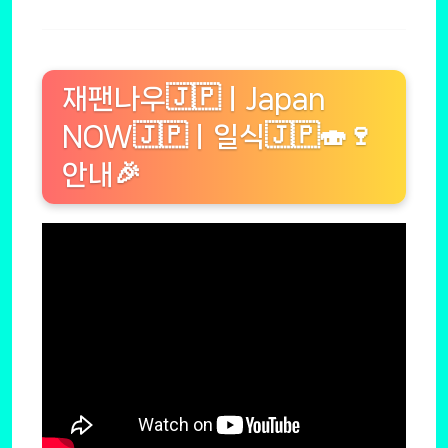
재팬나우🇯🇵ㅣJapan
NOW🇯🇵ㅣ일식🇯🇵🍣🍷
안내🎉