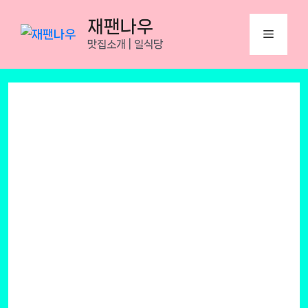
Skip
재팬나우
to
Menu
맛집소개 | 일식당
content