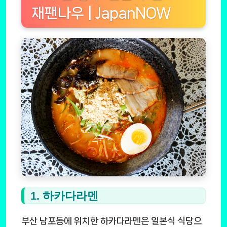
재팬나우 | JapanNOW
1. 하카다라멘
부산 남포동에 위치한 하카다라멘은 일본식 식당으