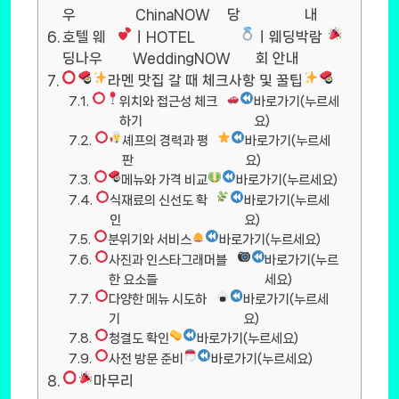
우
ChinaNOW
당
내
호텔 웨
ㅣHOTEL
ㅣ웨딩박람
딩나우
WeddingNOW
회 안내
라멘 맛집 갈 때 체크사항 및 꿀팁
위치와 접근성 체크
바로가기(누르세
하기
요)
셰프의 경력과 평
바로가기(누르세
판
요)
메뉴와 가격 비교
바로가기(누르세요)
식재료의 신선도 확
바로가기(누르세
인
요)
분위기와 서비스
바로가기(누르세요)
사진과 인스타그래머블
바로가기(누르
한 요소들
세요)
다양한 메뉴 시도하
바로가기(누르세
기
요)
청결도 확인
바로가기(누르세요)
사전 방문 준비
바로가기(누르세요)
마무리