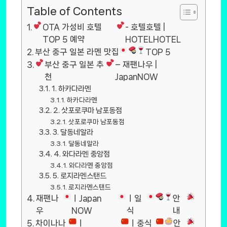
Table of Contents
OTA 가성비 호텔
- 호텔호텔 |
TOP 5 예약
HOTELHOTEL
부산 중구 일본 라멘 맛집
TOP 5
부산 중구 일본 추
– 재팬나우 |
천
JapanNOW
1. 하카다라멘
하카다라멘
2. 삿포로쿠마 남포동점
삿포로쿠마 남포동점
3. 달동네알라
달동네알라
4. 와다라멘 중앙점
와다라멘 중앙점
5. 로지라멘스탠드
로지라멘스탠드
재팬나
ㅣJapan
ㅣ일
안
우
NOW
식
내
차이나나
ㅣ
ㅣ중식
안