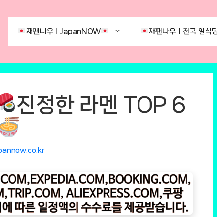
재팬나우ㅣJapanNOW
재팬나우ㅣ전국 일식당
진정한 라멘 TOP 6
pannow.co.kr