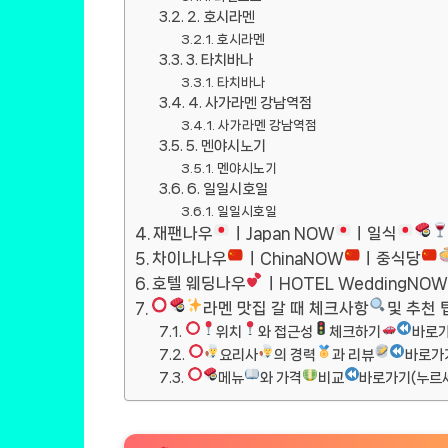
2. 호시라멘
호시라멘
3. 타치바나
타치바나
4. 사가라멘 강남역점
사가라멘 강남역점
5. 멘야시노기
멘야시노기
6. 일일시호일
일일시호일
재팬나우
ㅣJapan NOW
ㅣ일식
차이나나우
ㅣChinaNOW
ㅣ중식당
호텔 웨딩나우
ㅣHOTEL WeddingNOW
라멘 맛집 갈 때 체크사항
및 추천 
위치
와 접근성
체크하기
바로가
요리사
의 경력
과 리뷰
바로가
메뉴
와 가격
비교
바로가기(누르