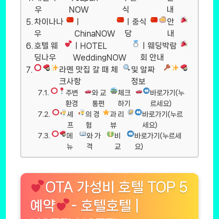
우
NOW
식
내
차이나나
ㅣ
ㅣ중식
안
우
ChinaNOW
당
내
호텔 웨
ㅣHOTEL
ㅣ웨딩박람
딩나우
WeddingNOW
회 안내
라멘 맛집 갈 때 체
및 알짜
크사항
정보
주변
와 교
체크
바로가기(누
환경
통편
하기
르세요)
셰
의 경
과 리
바로가기(누르
프
험
뷰
세요)
메
와 가
비
바로가기(누르세
뉴
격
교
요)
OTA 가성비 호텔 TOP 5
예약
- 호텔호텔 |