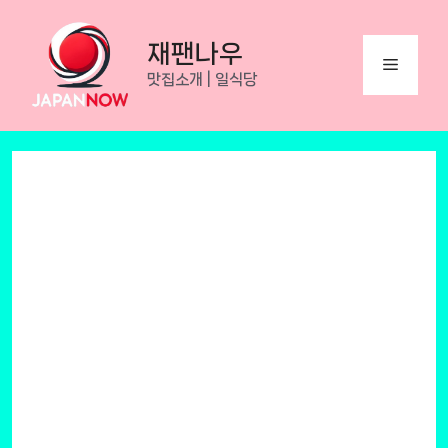
Skip
to
재팬나우
Menu
content
맛집소개 | 일식당