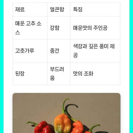
재료
얼큰함
특징
매운 고추 소
강함
매운맛의 주인공
스
색감과 깊은 풍미 제
고춧가루
중간
공
부드러
된장
맛의 조화
움