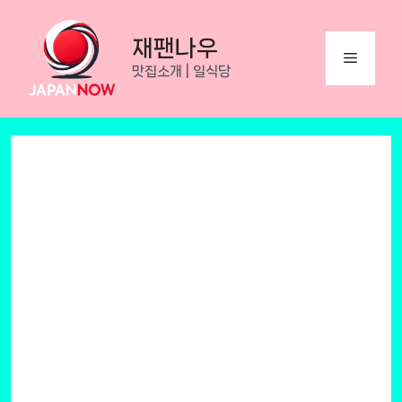
Skip
to
재팬나우
Menu
content
맛집소개 | 일식당