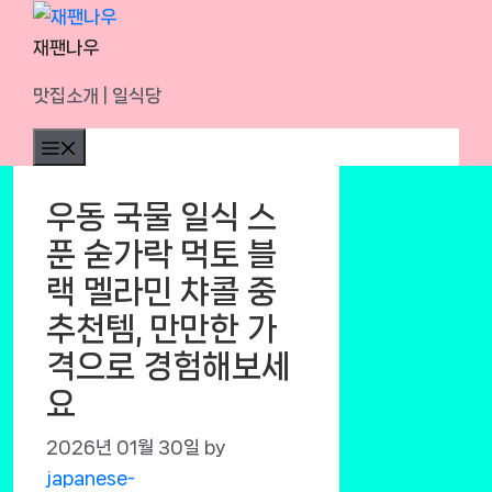
Skip
to
재팬나우
content
맛집소개 | 일식당
Menu
우동 국물 일식 스
푼 숟가락 먹토 블
랙 멜라민 챠콜 중
추천템, 만만한 가
격으로 경험해보세
요
2026년 01월 30일
by
japanese-