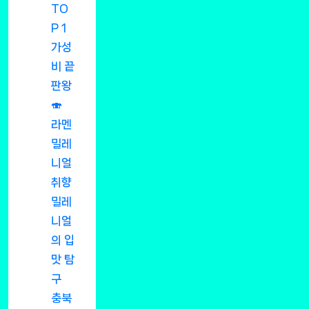
TO
P 1
가성
비 끝
판왕
🍣
라멘
밀레
니얼
취향
밀레
니얼
의 입
맛 탐
구
충북