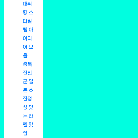
대취
향 스
타일
링 아
이디
어 모
음
충북
진천
군 일
본 🍜
진정
성 있
는 라
멘 맛
집