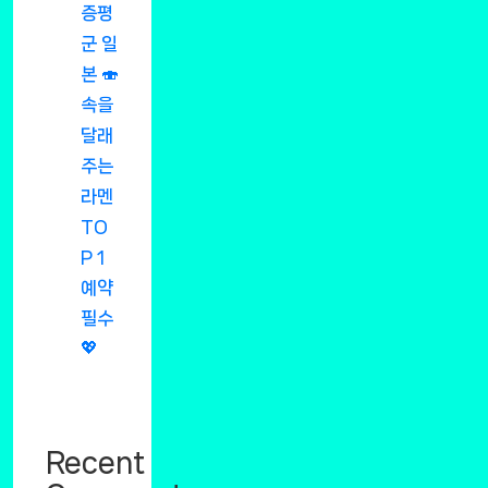
증평
군 일
본 🍣
속을
달래
주는
라멘
TO
P 1
예약
필수
💖
Recent