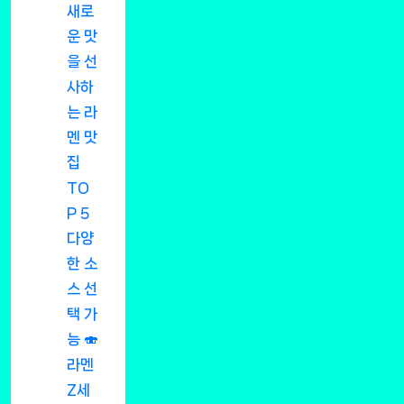
새로
운 맛
을 선
사하
는 라
멘 맛
집
TO
P 5
다양
한 소
스 선
택 가
능 🍣
라멘
Z세