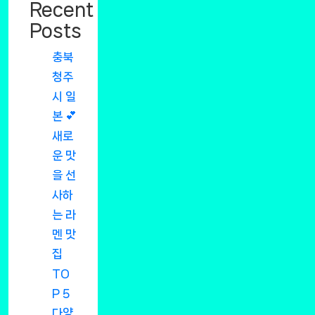
Recent
Posts
충북
청주
시 일
본 💕
새로
운 맛
을 선
사하
는 라
멘 맛
집
TO
P 5
다양