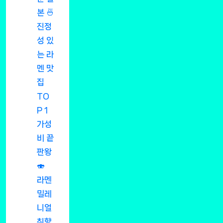
본 🍜
진정
성 있
는 라
멘 맛
집
TO
P 1
가성
비 끝
판왕
🍣
라멘
밀레
니얼
취향