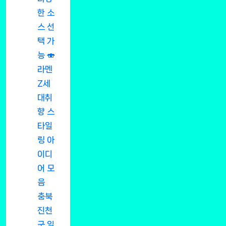
한 소
스 선
택 가
능 🍣
라멘
Z세
대취
향 스
타일
링 아
이디
어 모
음
충북
진천
군 일