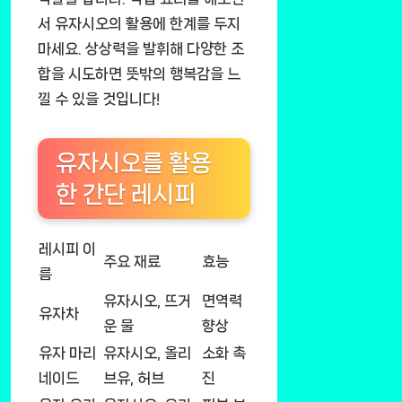
서 유자시오의 활용에 한계를 두지
마세요. 상상력을 발휘해 다양한 조
합을 시도하면 뜻밖의 행복감을 느
낄 수 있을 것입니다!
유자시오를 활용
한 간단 레시피
레시피 이
주요 재료
효능
름
유자시오, 뜨거
면역력
유자차
운 물
향상
유자 마리
유자시오, 올리
소화 촉
네이드
브유, 허브
진