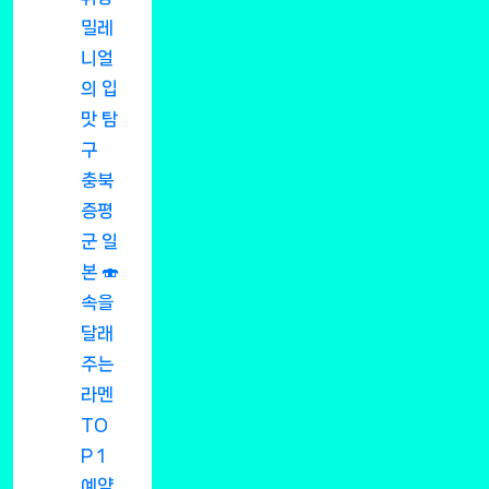
밀레
니얼
의 입
맛 탐
구
충북
증평
군 일
본 🍣
속을
달래
주는
라멘
TO
P 1
예약