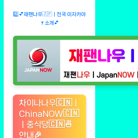
2️⃣💕재팬나우🇯🇵ㅣ전국 이자카야
🍷소개💕
차이나나우🇨🇳ㅣ
ChinaNOW🇨🇳
ㅣ중식당🇨🇳🍜
안내🎉