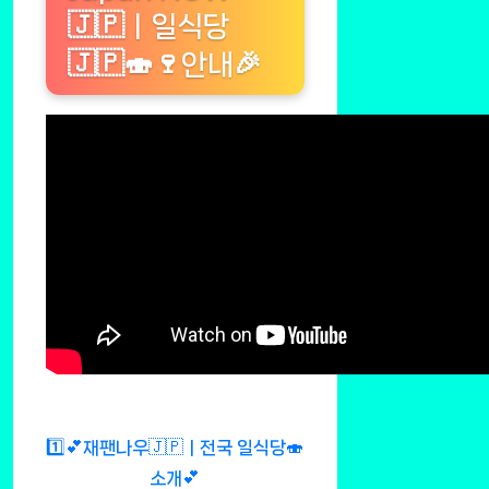
🇯🇵ㅣ일식당
🇯🇵🍣🍷안내🎉
1️⃣💕재팬나우🇯🇵ㅣ전국 일식당🍣
소개💕