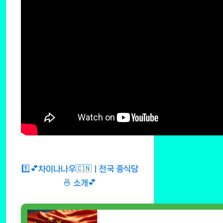
1️⃣💕차이나나우🇨🇳ㅣ전국 중식당
🍜 소개💕