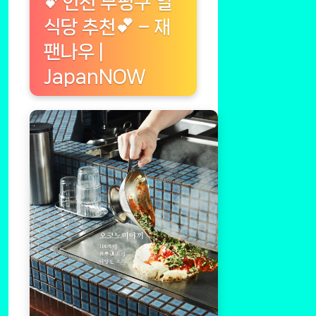
💕인천 부평구 일
식당 추천💕 – 재
팬나우 |
JapanNOW