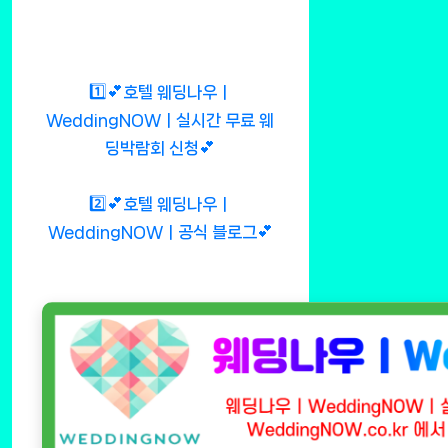
1️⃣💕호텔 웨딩나우ㅣ
WeddingNOWㅣ실시간 무료 웨
딩박람회 신청💕
2️⃣💕호텔 웨딩나우ㅣ
WeddingNOWㅣ공식 블로그💕