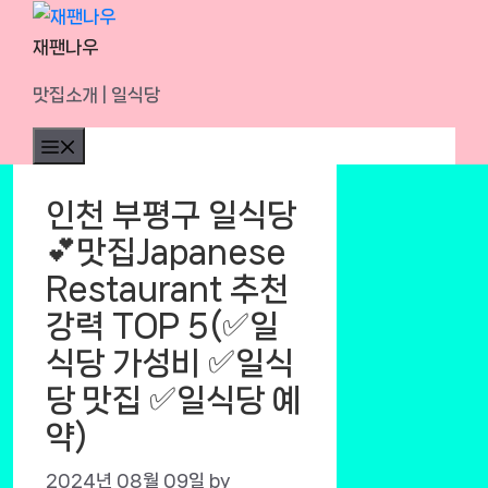
Skip
to
재팬나우
content
맛집소개 | 일식당
Menu
인천 부평구 일식당
💕맛집Japanese
Restaurant 추천
강력 TOP 5(✅일
식당 가성비 ✅일식
당 맛집 ✅일식당 예
약)
2024년 08월 09일
by