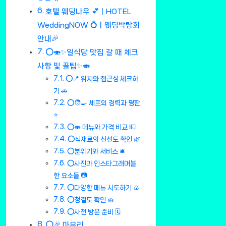
호텔 웨딩나우 💕ㅣHOTEL
WeddingNOW 💍ㅣ웨딩박람회
안내🎉
⭕🍣✨일식당 맛집 갈 때 체크
사항 및 꿀팁✨🍣
⭕📍 위치와 접근성 체크하
기 🚗
⭕🧑‍🍳 셰프의 경력과 평판
⭐
⭕🍣 메뉴와 가격 비교 💵
⭕식재료의 신선도 확인 🌿
⭕분위기와 서비스 🛎️
⭕사진과 인스타그래머블
한 요소들 📷
⭕다양한 메뉴 시도하기 🍙
⭕청결도 확인 🧽
⭕사전 방문 준비 🗓️
⭕🎉 마무리