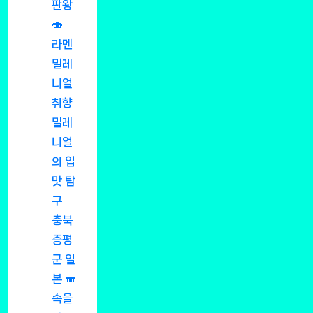
판왕
🍣
라멘
밀레
니얼
취향
밀레
니얼
의 입
맛 탐
구
충북
증평
군 일
본 🍣
속을