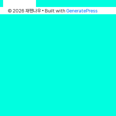
© 2026 재팬나우
• Built with
GeneratePress