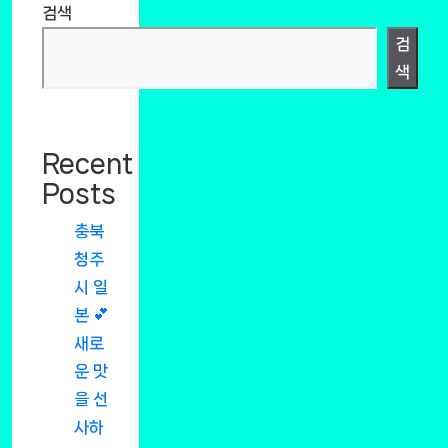
검색
검
색
Recent
Posts
충북
청주
시 일
본 💕
새로
운 맛
을 선
사하