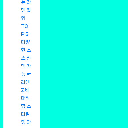
는 라
멘 맛
집
TO
P 5
다양
한 소
스 선
택 가
능 🍣
라멘
Z세
대취
향 스
타일
링 아