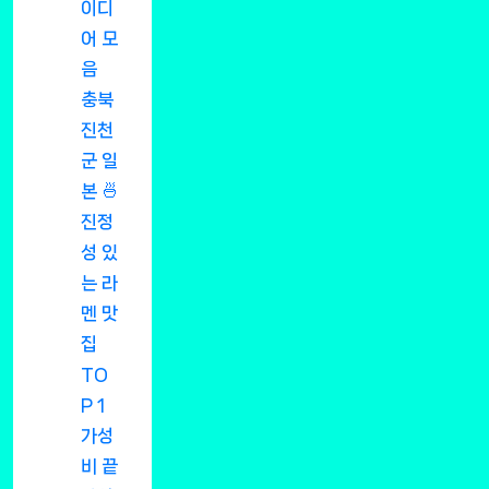
이디
어 모
음
충북
진천
군 일
본 🍜
진정
성 있
는 라
멘 맛
집
TO
P 1
가성
비 끝