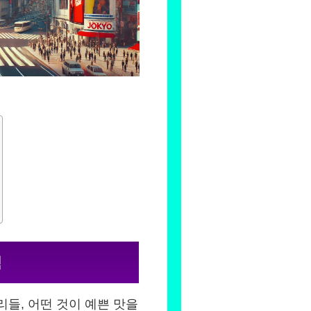
험
리들, 어떤 것이 예쁜 맛을