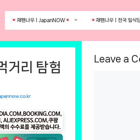
재팬나우ㅣJapanNOW
재팬나우ㅣ전국 일식당
Leave a 
 먹거리 탐험
Comment
apannow.co.kr