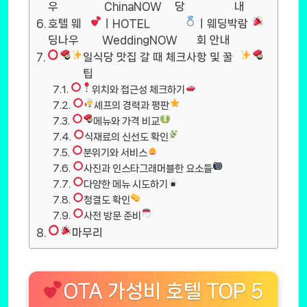
우
ChinaNOW
당
내
호텔 웨
ㅣHOTEL
ㅣ웨딩박람
딩나우
WeddingNOW
회 안내
일식당 맛집 갈 때 체크사항 및 꿀
팁
위치와 접근성 체크하기
셰프의 경력과 평판
메뉴와 가격 비교
식재료의 신선도 확인
분위기와 서비스
사진과 인스타그래머블한 요소들
다양한 메뉴 시도하기
청결도 확인
사전 방문 준비
마무리
OTA 가성비 호텔 TOP 5