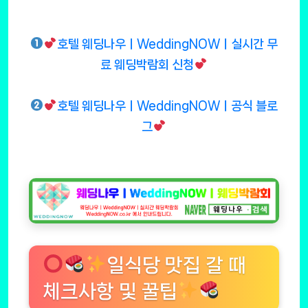
호텔 웨딩나우ㅣWeddingNOWㅣ실시간 무
료 웨딩박람회 신청
호텔 웨딩나우ㅣWeddingNOWㅣ공식 블로
그
일식당 맛집 갈 때
체크사항 및 꿀팁