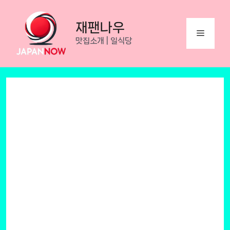
Skip
to
재팬나우
Menu
content
맛집소개 | 일식당